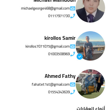
michaelgeorge468@gmail.com
01117971730
kirollos Samir
kirollos7071075@gmail.com
01003508969
Ahmed Fathy
fahatet1st@gmail.com
01554343639
أنواع العقارات