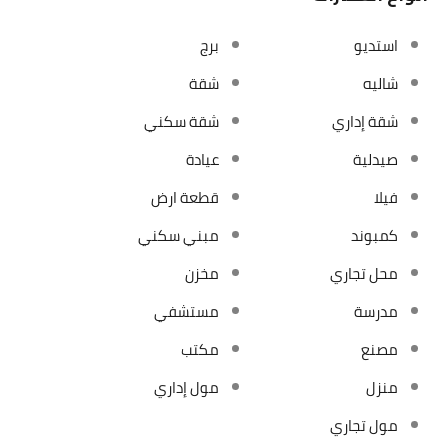
استديو
برج
شاليه
شقة
شقة إداري
شقة سكني
صيدلية
عيادة
فيلا
قطعة ارض
كمبوند
مبني سكني
محل تجاري
مخزن
مدرسة
مستشفي
مصنع
مكتب
منزل
مول إداري
مول تجاري