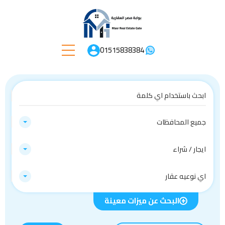
01515838384
جميع المحافظات
ايجار / شراء
اي نوعيه عقار
البحث عن ميزات معينة