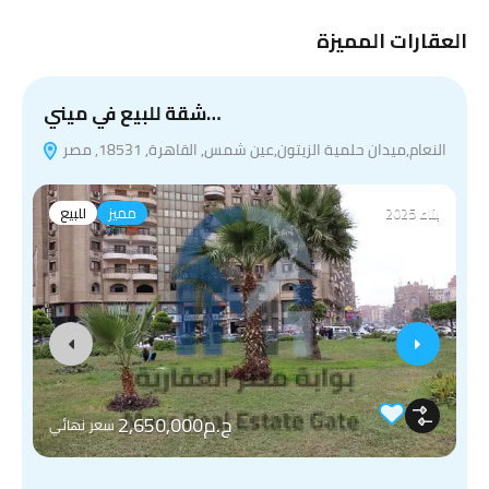
العقارات المميزة
شقة للبيع في ميني…
النعام,ميدان حلمية الزيتون,عين شمس, القاهرة, 18531, مصر
بناء 2025
مميز
للبيع
ج.م2,650,000
سعر نهائي