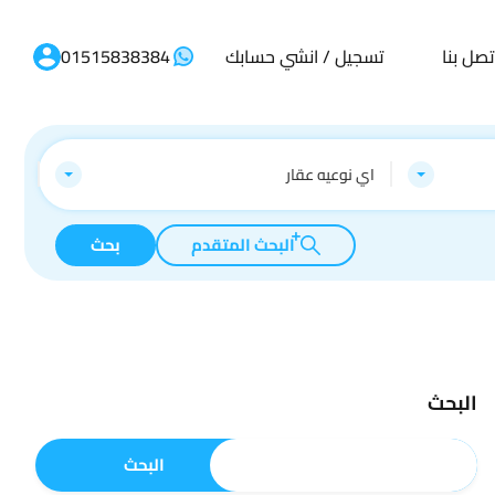
تصل بنا
تسجيل / انشي حسابك
01515838384
اي نوعيه عقار
البحث المتقدم
بحث
البحث
البحث