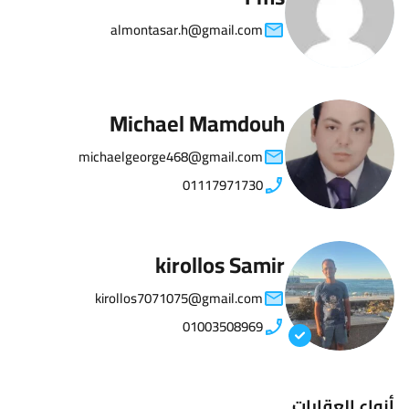
almontasar.h@gmail.com
Michael Mamdouh
michaelgeorge468@gmail.com
01117971730
kirollos Samir
kirollos7071075@gmail.com
01003508969
أنواع العقارات