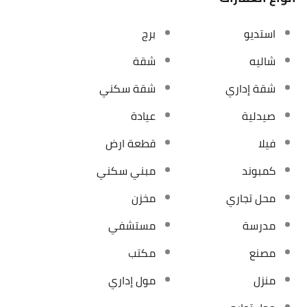
استديو
برج
شاليه
شقة
شقة إداري
شقة سكني
صيدلية
عيادة
فيلا
قطعة ارض
كمبوند
مبني سكني
محل تجاري
مخزن
مدرسة
مستشفي
مصنع
مكتب
منزل
مول إداري