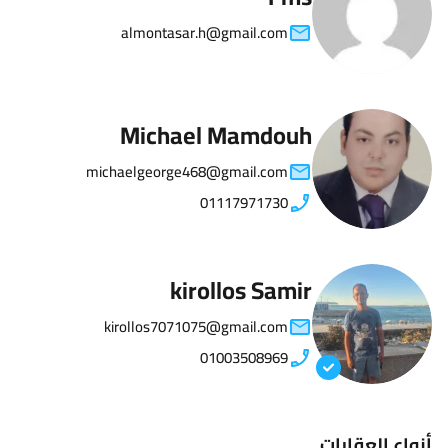
almontasar.h@gmail.com
Michael Mamdouh
michaelgeorge468@gmail.com
01117971730
kirollos Samir
kirollos7071075@gmail.com
01003508969
أنواع العقارات