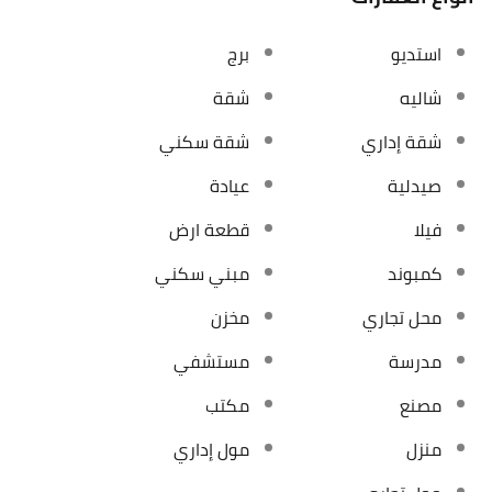
استديو
برج
شاليه
شقة
شقة إداري
شقة سكني
صيدلية
عيادة
فيلا
قطعة ارض
كمبوند
مبني سكني
محل تجاري
مخزن
مدرسة
مستشفي
مصنع
مكتب
منزل
مول إداري