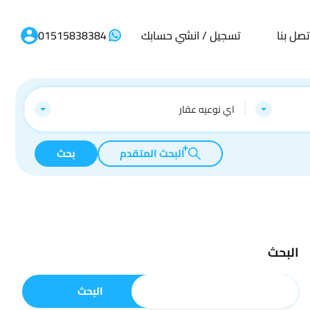
تصل بنا
تسجيل / انشي حسابك
01515838384
اي نوعيه عقار
البحث المتقدم
بحث
البحث
البحث