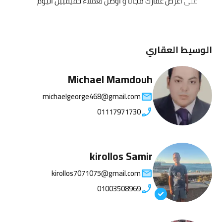
على
اعرض عقارك مجانا و أوصل لعملاء حقيقيين اليوم
الوسيط العقاري
Michael Mamdouh
michaelgeorge468@gmail.com
01117971730
kirollos Samir
kirollos7071075@gmail.com
01003508969