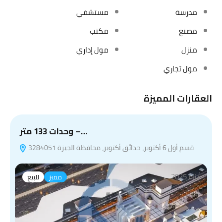
مدرسة
مستشفي
مصنع
مكتب
منزل
مول إداري
مول تجاري
العقارات المميزة
وحدات 133 متر –…
قسم أول 6 أكتوبر، حدائق أكتوبر، محافظة الجيزة 3284051
بناء 2025
مميز
للبيع