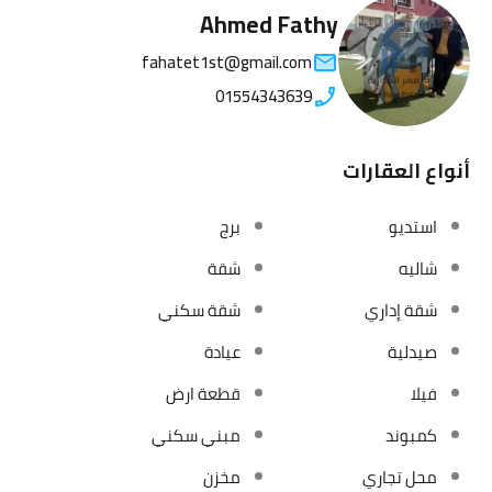
Ahmed Fathy
fahatet1st@gmail.com
01554343639
أنواع العقارات
استديو
برج
شاليه
شقة
شقة إداري
شقة سكني
صيدلية
عيادة
فيلا
قطعة ارض
كمبوند
مبني سكني
محل تجاري
مخزن