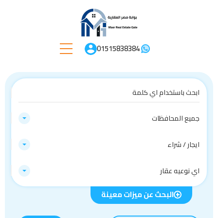
01515838384
جميع المحافظات
ايجار / شراء
اي نوعيه عقار
البحث عن ميزات معينة