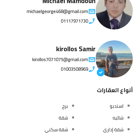
Michael Mamdouh
michaelgeorge468@gmail.com
01117971730
kirollos Samir
kirollos7071075@gmail.com
01003508969
أنواع العقارات
استديو
برج
شاليه
شقة
شقة إداري
شقة سكني