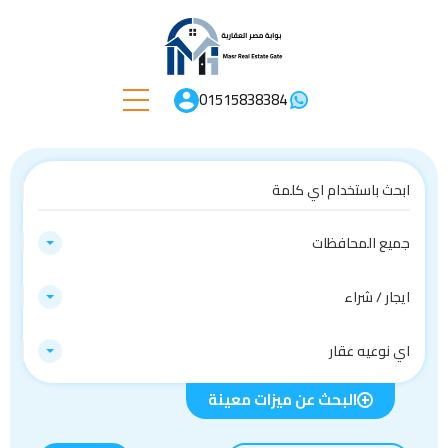
01515838384
جميع المحافظات
ايجار / شراء
اي نوعيه عقار
البحث عن ميزات معينة