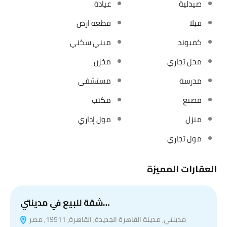
صيدلية
عيادة
فيلا
قطعة ارض
كمبوند
مبني سكني
محل تجاري
مخزن
مدرسة
مستشفي
مصنع
مكتب
منزل
مول إداري
مول تجاري
العقارات المميزة
شقة للبيع في مدينتي…
مدينتي, مدينة القاهرة الجديدة, القاهرة, 19511, مصر