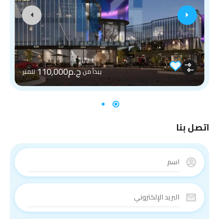
ج.م110,000
يبدأ من
للمتر
اتصل بنا