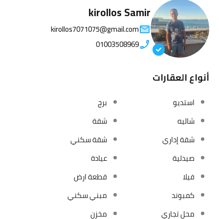
kirollos Samir
kirollos7071075@gmail.com
01003508969
أنواع العقارات
استديو
برج
شاليه
شقة
شقة إداري
شقة سكني
صيدلية
عيادة
فيلا
قطعة ارض
كمبوند
مبني سكني
محل تجاري
مخزن