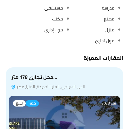
مدرسة
مستشفي
مصنع
مكتب
منزل
مول إداري
مول تجاري
العقارات المميزة
محل تجاري 178 متر…
الحى السياحي, المنيا الجديدة, المنيا, مصر
بناء 2028
مميز
للبيع