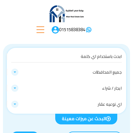
01515838384
جميع المحافظات
ايجار / شراء
اي نوعيه عقار
البحث عن ميزات معينة