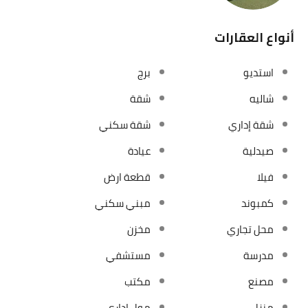
أنواع العقارات
استديو
برج
شاليه
شقة
شقة إداري
شقة سكني
صيدلية
عيادة
فيلا
قطعة ارض
كمبوند
مبني سكني
محل تجاري
مخزن
مدرسة
مستشفي
مصنع
مكتب
منزل
مول إداري