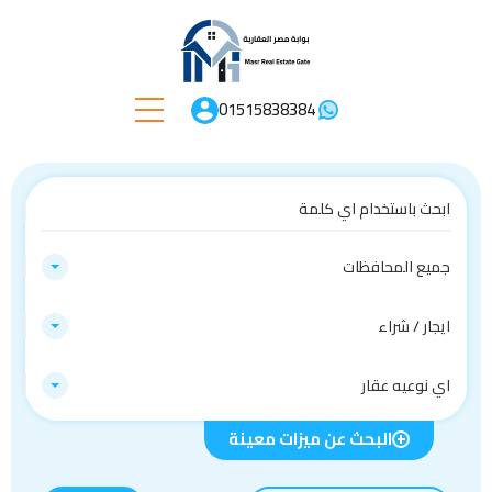
01515838384
جميع المحافظات
ايجار / شراء
اي نوعيه عقار
البحث عن ميزات معينة