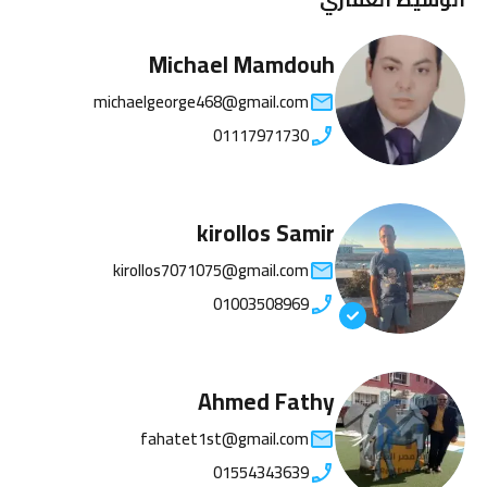
Michael Mamdouh
michaelgeorge468@gmail.com
01117971730
kirollos Samir
kirollos7071075@gmail.com
01003508969
Ahmed Fathy
fahatet1st@gmail.com
01554343639