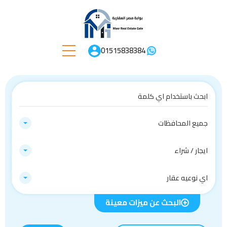
01515838384
جميع المحافظات
ايجار / شراء
اي نوعيه عقار
البحث عن ميزات معينة