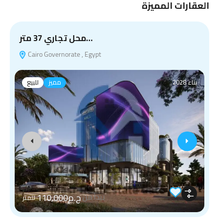
العقارات المميزة
محل تجاري 37 متر…
Cairo Governorate , Egypt
بناء 2028
مميز
للبيع
ج.م110,000
يبدأ من
للمتر