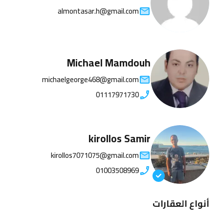
almontasar.h@gmail.com
Michael Mamdouh
michaelgeorge468@gmail.com
01117971730
kirollos Samir
kirollos7071075@gmail.com
01003508969
أنواع العقارات