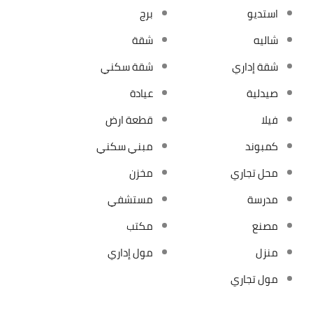
استديو
برج
شاليه
شقة
شقة إداري
شقة سكني
صيدلية
عيادة
فيلا
قطعة ارض
كمبوند
مبني سكني
محل تجاري
مخزن
مدرسة
مستشفي
مصنع
مكتب
منزل
مول إداري
مول تجاري