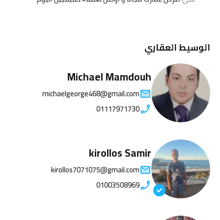
الوسيط العقاري
Michael Mamdouh
michaelgeorge468@gmail.com
01117971730
kirollos Samir
kirollos7071075@gmail.com
01003508969