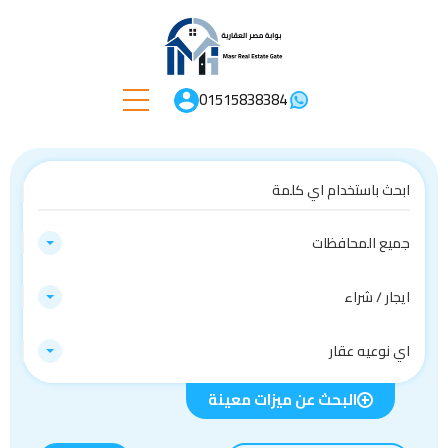
01515838384
جميع المحافظات
ايجار / شراء
اي نوعيه عقار
البحث عن ميزات معينة