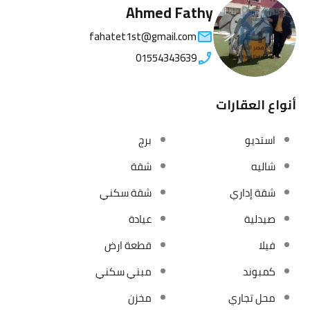
Ahmed Fathy
fahatet1st@gmail.com
01554343639
أنواع العقارات
استديو
برج
شاليه
شقة
شقة إداري
شقة سكني
صيدلية
عيادة
فيلا
قطعة ارض
كمبوند
مبني سكني
محل تجاري
مخزن