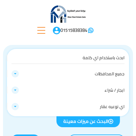
01515838384
جميع المحافظات
ايجار / شراء
اي نوعيه عقار
البحث عن ميزات معينة