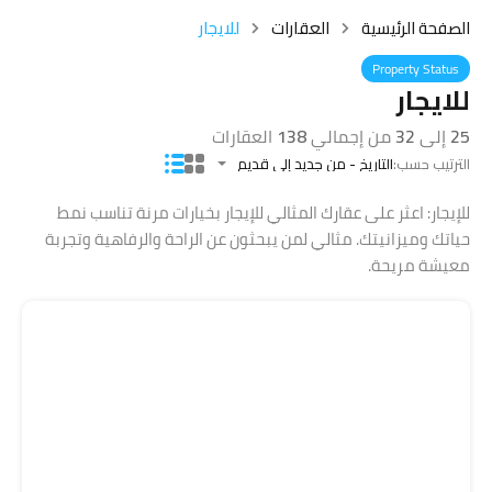
الصفحة الرئيسية
العقارات
للايجار
Property Status
للايجار
25
إلى
32
من إجمالي
138
العقارات
الترتيب حسب:
التاريخ - من جديد إلى قديم
للإيجار: اعثر على عقارك المثالي للإيجار بخيارات مرنة تناسب نمط
حياتك وميزانيتك. مثالي لمن يبحثون عن الراحة والرفاهية وتجربة
معيشة مريحة.