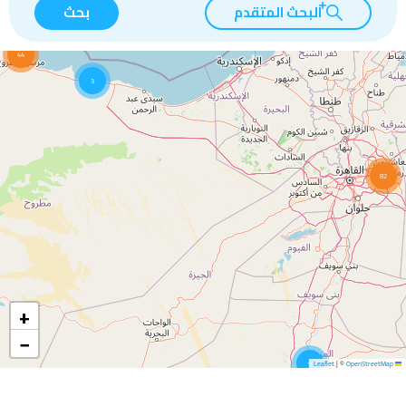
البحث المتقدم
بحث
44
3
82
+
−
9
|
©
OpenStreetMap
Leaflet