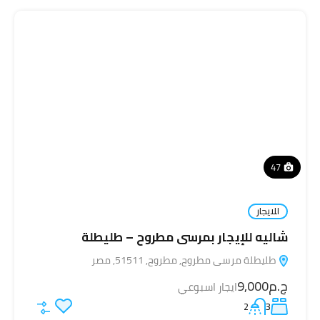
47
للايجار
شاليه للإيجار بمرسى مطروح – طليطلة
طليطلة مرسى مطروح, مطروح, 51511, مصر
ج.م9,000
ايجار اسبوعي
2
3