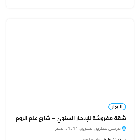
للايجار
شقة مفروشة للإيجار السنوي – شارع علم الروم
مرسى مطروح, مطروح, 51511, مصر
ج.م5,500
إيجار سنوي