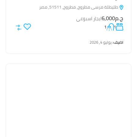
طليطلة مرسى مطروح, مطروح, 51511, مصر
ج.م6,000
ايجار اسبوعي
1
1
اضيف:
يوليو 4, 2026