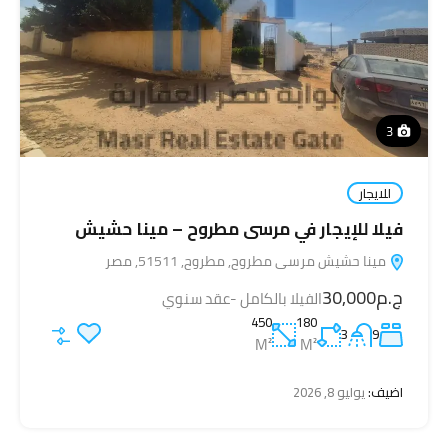
3
للايجار
فيلا للإيجار في مرسى مطروح – مينا حشيش
مينا حشيش مرسى مطروح, مطروح, 51511, مصر
ج.م30,000
الفيلا بالكامل -عقد سنوي
450
180
3
9
M²
M²
اضيف:
يوليو 8, 2026