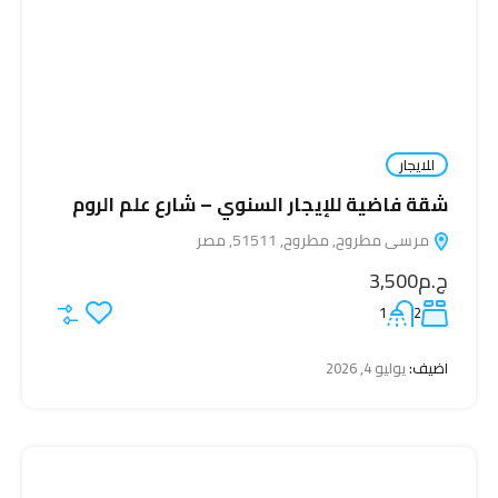
للايجار
شقة فاضية للإيجار السنوي – شارع علم الروم
مرسى مطروح, مطروح, 51511, مصر
ج.م3,500
1
2
اضيف:
يوليو 4, 2026