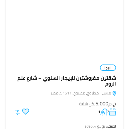
للايجار
شقتين مفروشتين للإيجار السنوي – شارع علم
الروم
مرسى مطروح, مطروح, 51511, مصر
ج.م5,000
لكل شقة
1
2
اضيف:
يوليو 4, 2026