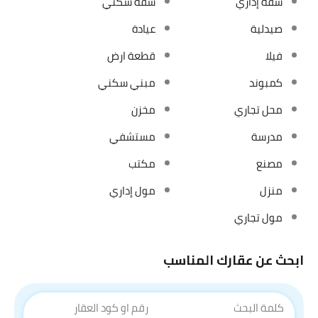
شقة إداري
شقة سكني
صيدلية
عيادة
فيلا
قطعة ارض
كمبوند
مبني سكني
محل تجاري
مخزن
مدرسة
مستشفي
مصنع
مكتب
منزل
مول إداري
مول تجاري
ابحث عن عقارك المناسب
كلمة البحث
رقم او كود العقار