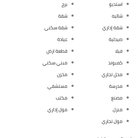
استديو
برج
شاليه
شقة
شقة إداري
شقة سكني
صيدلية
عيادة
فيلا
قطعة ارض
كمبوند
مبني سكني
محل تجاري
مخزن
مدرسة
مستشفي
مصنع
مكتب
منزل
مول إداري
مول تجاري