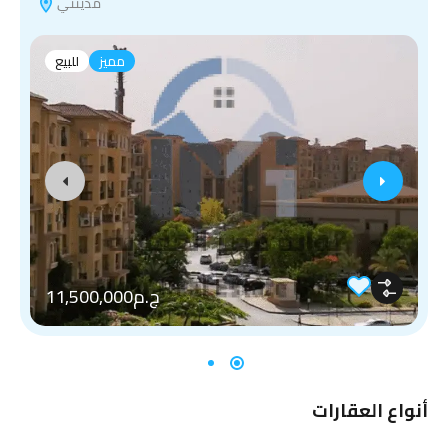
مدينتي
مميز
للبيع
ج.م11,500,000
أنواع العقارات