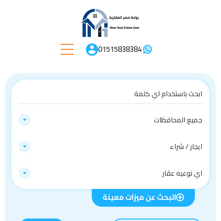
01515838384
جميع المحافظات
ايجار / شراء
اي نوعيه عقار
البحث عن ميزات معينة