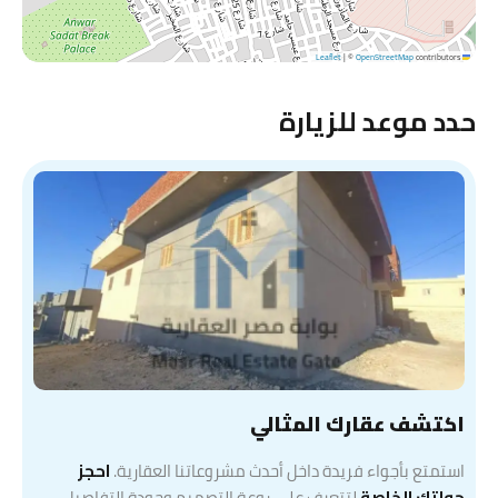
|
©
OpenStreetMap
contributors
Leaflet
حدد موعد للزيارة
اكتشف عقارك المثالي
استمتع بأجواء فريدة داخل أحدث مشروعاتنا العقارية.
احجز
جولتك الخاصة
لتتعرف على روعة التصميم وجودة التفاصيل