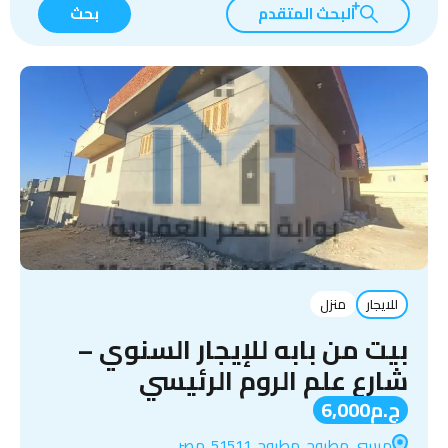
البحث المتقدم
بحث
للايجار
منزل
بيت من بابه للإيجار السنوي –
شارع علم الروم الرئيسي
ج.م6,000
مرسى مطروح, مطروح, 51511, مصر