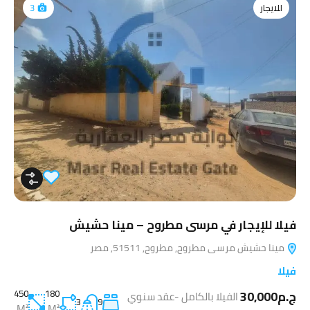
للايجار
3
فيلا للإيجار في مرسى مطروح – مينا حشيش
مينا حشيش مرسى مطروح, مطروح, 51511, مصر
فيلا
ج.م30,000
180
450
الفيلا بالكامل -عقد سنوي
3
9
M²
M²