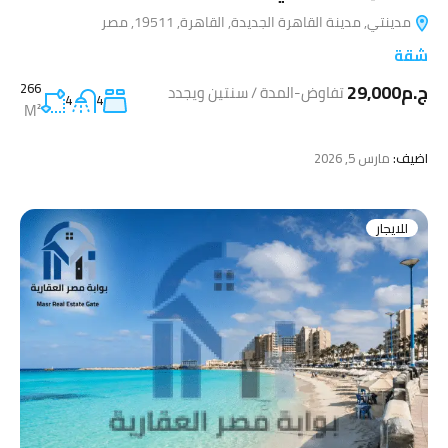
مدينتي, مدينة القاهرة الجديدة, القاهرة, 19511, مصر
شقة
ج.م29,000
266
تفاوض-المدة / سنتين ويجدد
4
4
M²
اضيف:
مارس 5, 2026
للايجار