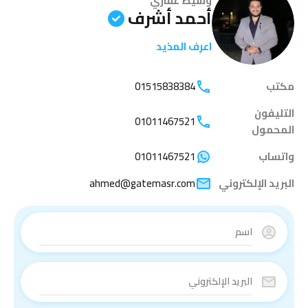
وسيط عقاري
أحمد أشرف
اعرف المذيد
مكتب
01515838384
التليفون
01011467521
المحمول
واتساب
01011467521
البريد الإلكتروني
ahmed@gatemasr.com