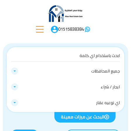
01515838384
جميع المحافظات
ايجار / شراء
اي نوعيه عقار
البحث عن ميزات معينة