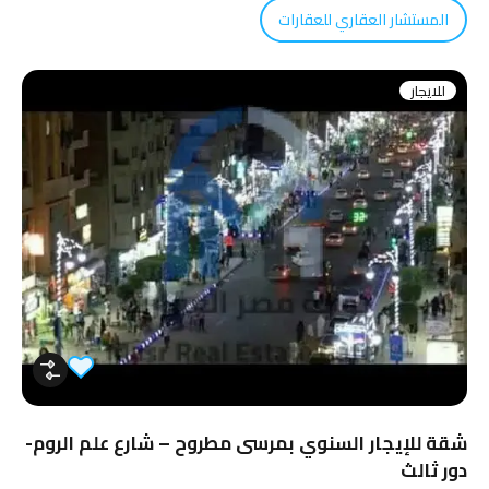
المستشار العقاري للعقارات
للايجار
شقة للإيجار السنوي بمرسى مطروح – شارع علم الروم-
دور ثالث