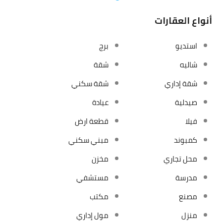
أنواع العقارات
استديو
برج
شاليه
شقة
شقة إداري
شقة سكني
صيدلية
عيادة
فيلا
قطعة ارض
كمبوند
مبني سكني
محل تجاري
مخزن
مدرسة
مستشفي
مصنع
مكتب
منزل
مول إداري