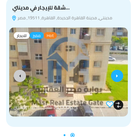
شقة للإيجار في مدينتي…
مدينتي, مدينة القاهرة الجديدة, القاهرة, 19511, مصر
ظ
Hot
مميز
للايجار
ج.م14,000
شامل التكييف والسخان