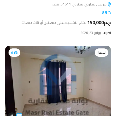
مرسى مطروح, مطروح, 51511, مصر
شقة
ج.م150,000
متاح التقسيط على دفعتين أو ثلاث دفعات
اضيف:
يونيو 23, 2026
للايجار
6