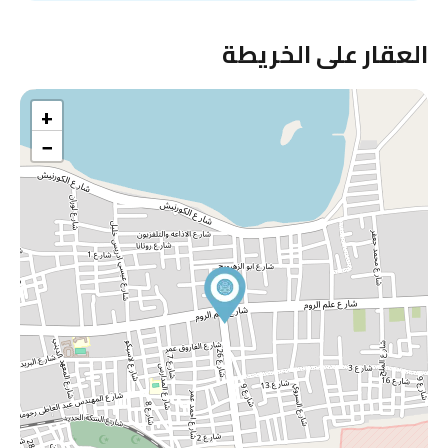
العقار على الخريطة
+
−