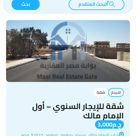
البحث المتقدم
بحث
للايجار
شقة
شقة للإيجار السنوي – أول
الإمام مالك
ج.م3,000
شارع الإمام مالك, مرسى مطروح, مطروح, 51511, مصر