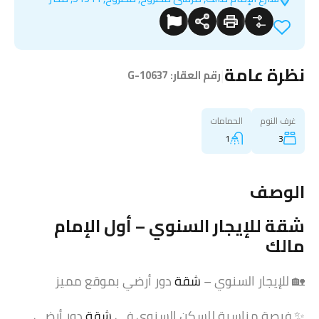
نظرة عامة
|
رقم العقار:
G-10637
غرف النوم
الحمامات
1
3
الوصف
شقة
للإيجار السنوي – أول الإمام
مالك
🏡 للإيجار السنوي –
شقة
دور أرضي بموقع مميز
✨ فرصة مناسبة للسكن السنوي في
شقة
دور أرضي،