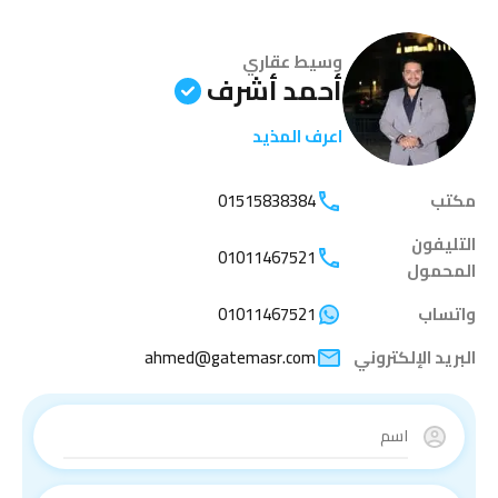
وسيط عقاري
أحمد أشرف
اعرف المذيد
مكتب
01515838384
التليفون
01011467521
المحمول
واتساب
01011467521
البريد الإلكتروني
ahmed@gatemasr.com