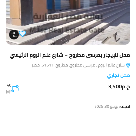
محل للإيجار بمرسى مطروح – شارع علم الروم الرئيسي
شارع عالم الروم , مرسى مطروح, مطروح, 51511, مصر
محل تجاري
ج.م3,500
40
M²
اضيف:
يونيو 30, 2026