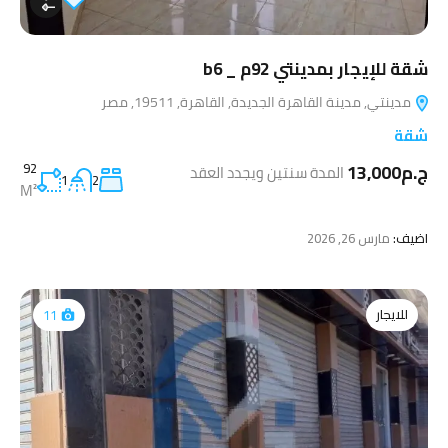
شقة للإيجار بمدينتي 92م _ b6
مدينتي, مدينة القاهرة الجديدة, القاهرة, 19511, مصر
شقة
ج.م13,000
92
المدة سنتين ويجدد العقد
1
2
M²
اضيف:
مارس 26, 2026
للايجار
11