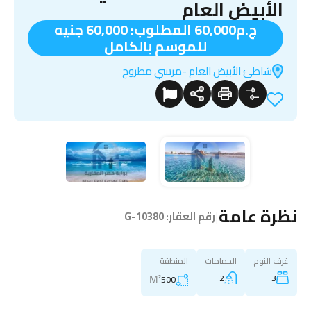
الأبيض العام
ج.م60,000 المطلوب: 60,000 جنيه
للموسم بالكامل
شاطئ الأبيض العام -مرسي مطروح
نظرة عامة
|
رقم العقار:
G-10380
غرف النوم
الحمامات
المنطقة
M²
2
3
500