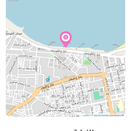
|
©
OpenStreetMap
contributors
Leaflet