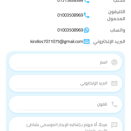
مكتب
01515838384
التليفون
01003508969
المحمول
واتساب
01003508969
البريد الإلكتروني
kirollos7071075@gmail.com