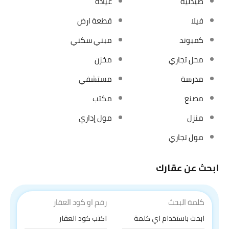
صيدلية
عيادة
فيلا
قطعة ارض
كمبوند
مبني سكني
محل تجاري
مخزن
مدرسة
مستشفي
مصنع
مكتب
منزل
مول إداري
مول تجاري
ابحث عن عقارك
كلمة البحث
رقم او كود العقار