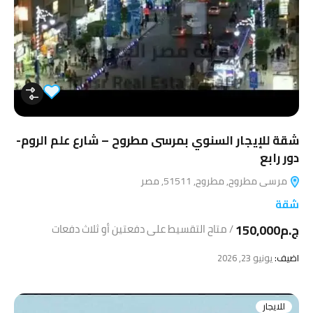
شقة للإيجار السنوي بمرسى مطروح – شارع علم الروم-
دور رابع
مرسى مطروح, مطروح, 51511, مصر
شقة
ج.م150,000
/
متاح التقسيط على دفعتين أو ثلاث دفعات
اضيف:
يونيو 23, 2026
للايجار