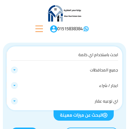
01515838384
جميع المحافظات
ايجار / شراء
اي نوعيه عقار
البحث عن ميزات معينة