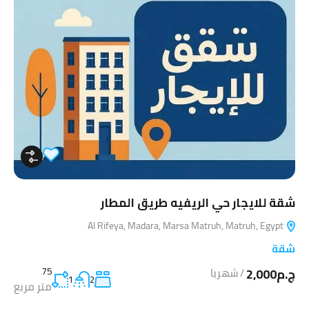
شقة للايجار حي الريفيه طريق المطار
Al Rifeya, Madara, Marsa Matruh, Matruh, Egypt
شقة
ج.م2,000
75
/
شهريا
1
2
متر مربع