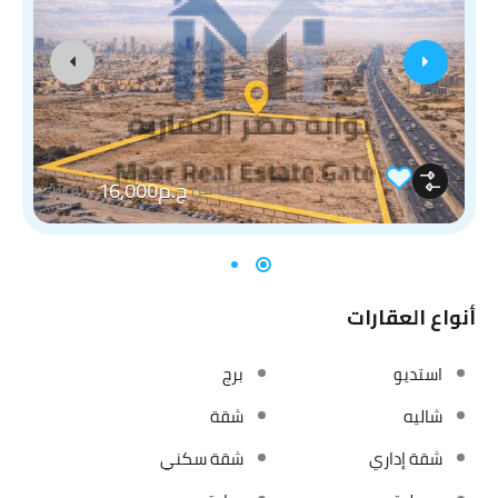
ج.م16,000
يبدأ من
/
للمتر
أنواع العقارات
استديو
برج
شاليه
شقة
شقة إداري
شقة سكني