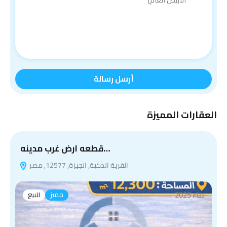
أرسل رسالة
العقارات المميزة
ب
قطعه ارض غرب مدينه…
القرية الذكية, الجيزة, 12577, مصر
بناء 2025
مميز
للبيع