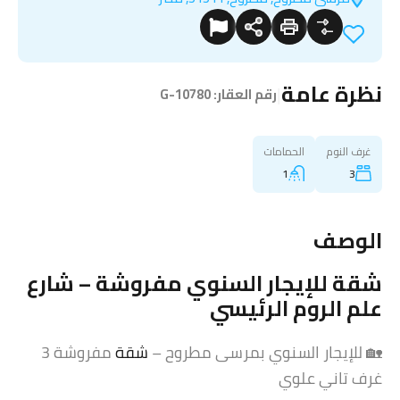
نظرة عامة
|
رقم العقار:
G-10780
غرف النوم
الحمامات
1
3
الوصف
شقة
للإيجار السنوي مفروشة – شارع
علم الروم الرئيسي
🏡 للإيجار السنوي بمرسى مطروح –
شقة
مفروشة 3
غرف تاني علوي