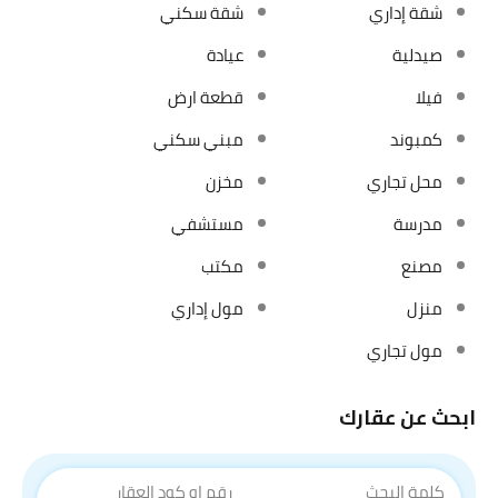
شقة إداري
شقة سكني
صيدلية
عيادة
فيلا
قطعة ارض
كمبوند
مبني سكني
محل تجاري
مخزن
مدرسة
مستشفي
مصنع
مكتب
منزل
مول إداري
مول تجاري
ابحث عن عقارك
كلمة البحث
رقم او كود العقار