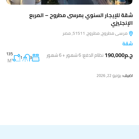
شقة للإيجار السنوي بمرسى مطروح – المربع
الإنجليزي
مرسى مطروح, مطروح, 51511, مصر
شقة
ج.م190,000
135
نظام الدفع: 6 شهور + 6 شهور
1
3
M²
اضيف:
يونيو 22, 2026