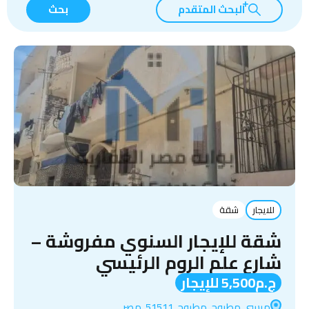
البحث المتقدم
بحث
للايجار
شقة
شقة للإيجار السنوي مفروشة –
شارع علم الروم الرئيسي
ج.م5,500 للإيجار
مرسى مطروح, مطروح, 51511, مصر