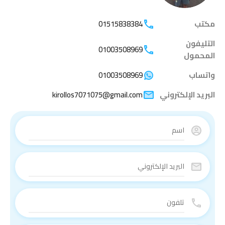
مكتب
01515838384
التليفون
01003508969
المحمول
واتساب
01003508969
البريد الإلكتروني
kirollos7071075@gmail.com