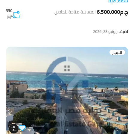
شقة
,
فيلا
ج.م6,500,000
330
المعاينة متاحة للجادين
M²
اضيف:
يونيو 28, 2026
للايجار