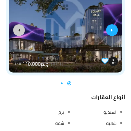
ج.م110,000
يبدأ من
للمتر
أنواع العقارات
استديو
برج
شاليه
شقة