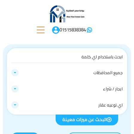
01515838384
جميع المحافظات
ايجار / شراء
اي نوعيه عقار
البحث عن ميزات معينة