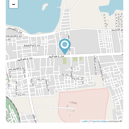
−
|
©
OpenStreetMap
contributors
Leaflet