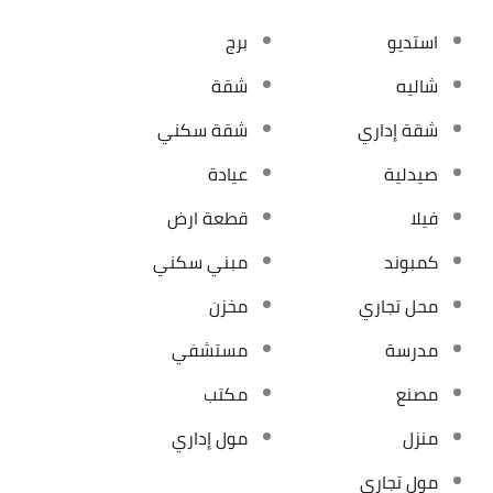
استديو
برج
شاليه
شقة
شقة إداري
شقة سكني
صيدلية
عيادة
فيلا
قطعة ارض
كمبوند
مبني سكني
محل تجاري
مخزن
مدرسة
مستشفي
مصنع
مكتب
منزل
مول إداري
مول تجاري