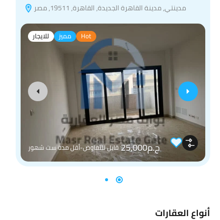
مدينتي, مدينة القاهرة الجديدة, القاهرة, 19511, مصر
Hot
مميز
للايجار
ج.م25,000
قابل للتفاوض-أقل مدة ست شهور
أنواع العقارات