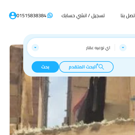
تصل بنا
تسجيل / انشي حسابك
01515838384
اي نوعيه عقار
البحث المتقدم
بحث