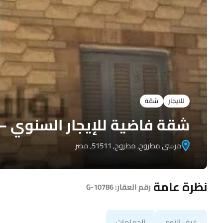
للايجار
شقة
شقة فاضية للإيجار السنوي – 
مرسى مطروح, مطروح, 51511, مصر
نظرة عامة
|
رقم العقار:
G-10786
غرف النوم
الحمامات