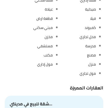
شقة إداري
شقة سكني
صيدلية
عيادة
فيلا
قطعة ارض
كمبوند
مبني سكني
محل تجاري
مخزن
مدرسة
مستشفي
مصنع
مكتب
منزل
مول إداري
مول تجاري
العقارات المميزة
شقة للبيع في مدينتي…