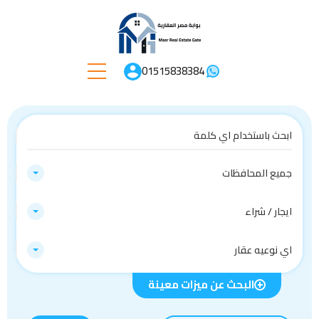
01515838384
جميع المحافظات
ايجار / شراء
اي نوعيه عقار
البحث عن ميزات معينة