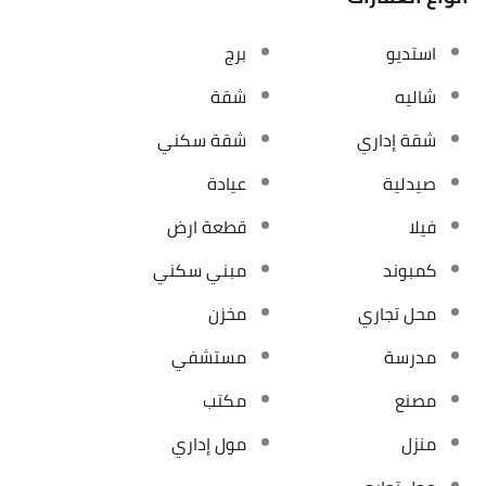
استديو
برج
شاليه
شقة
شقة إداري
شقة سكني
صيدلية
عيادة
فيلا
قطعة ارض
كمبوند
مبني سكني
محل تجاري
مخزن
مدرسة
مستشفي
مصنع
مكتب
منزل
مول إداري