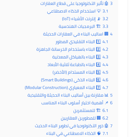
3
🤖 تأثير التكنولوجيا على قطاع العقارات
3.1
💡 استخدام الذكاء الاصطناعي
3.2
📡 إنترنت الأشياء (IoT)
3.3
🏗️ البرمجيات الهندسية
4
🏢 اساليب البناء في العقارات الحديثة
4.1
1️⃣ البناء التقليدي المطور
4.2
2️⃣ البناء باستخدام الخرسانة الجاهزة
4.3
3️⃣ البناء بالهياكل المعدنية
4.4
4️⃣ البناء بالطباعة ثلاثية الأبعاد
4.5
5️⃣ البناء المستدام (الأخضر)
4.6
6️⃣ البناء الذكي (Smart Buildings)
4.7
7️⃣ البناء المعياري (Modular Construction)
5
📊 مقارنة بين أساليب البناء الحديثة والتقليدية
6
📌 أهمية اختيار أسلوب البناء المناسب
6.1
🏗️ للمستثمرين
6.2
🏢 للمطورين العقاريين
7
🤖 دور التكنولوجيا في تطوير البناء الحديث
7.1
🧠 الذكاء الاصطناعي في البناء