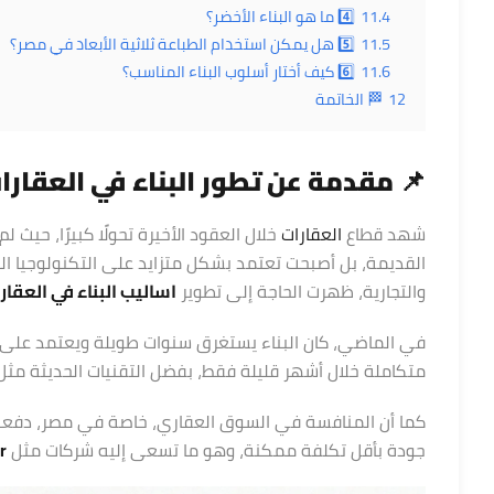
11.4
4️⃣ ما هو البناء الأخضر؟
11.5
5️⃣ هل يمكن استخدام الطباعة ثلاثية الأبعاد في مصر؟
11.6
6️⃣ كيف أختار أسلوب البناء المناسب؟
12
🏁 الخاتمة
📌 مقدمة عن تطور البناء في
العقارا
شهد قطاع
العقارات
خلال العقود الأخيرة تحولًا كبيرًا، حيث 
القديمة، بل أصبحت تعتمد بشكل متزايد على التكنولوجيا الحد
والتجارية، ظهرت الحاجة إلى تطوير
اساليب
البناء
في
العقار
في الماضي، كان البناء يستغرق سنوات طويلة ويعتمد على ال
متكاملة خلال أشهر قليلة فقط، بفضل التقنيات الحديثة مثل الب
كما أن المنافسة في السوق العقاري، خاصة في مصر، دفعت ا
جودة بأقل تكلفة ممكنة، وهو ما تسعى إليه شركات مثل
r