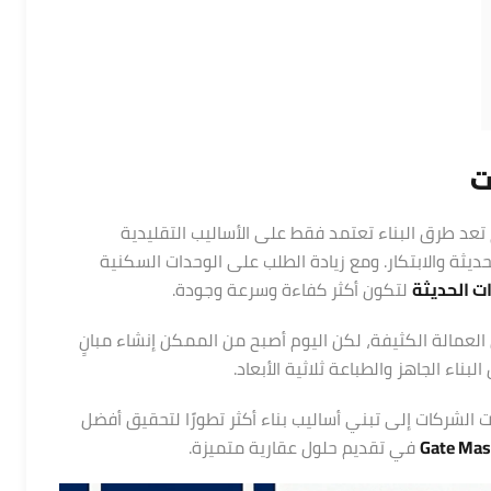
محلين تجاري للبيع في…
ت
كرافت زون, مدينتي, القاهرة, مصر
لم تعد طرق البناء تعتمد فقط على الأساليب التقليدية
يثة والابتكار. ومع زيادة الطلب على الوحدات السكنية
مميز
للبيع
ات
الحديثة
لتكون أكثر كفاءة وسرعة وجودة.
عمالة الكثيفة، لكن اليوم أصبح من الممكن إنشاء مبانٍ
ناء الجاهز والطباعة ثلاثية الأبعاد.
لشركات إلى تبني أساليب بناء أكثر تطورًا لتحقيق أفضل
Gate Mas
في تقديم حلول عقارية متميزة.