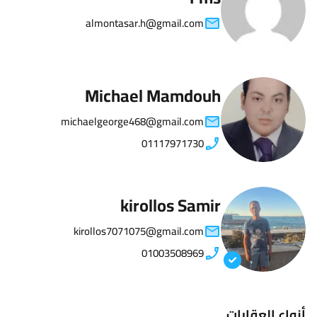
almontasar.h@gmail.com
Michael Mamdouh
michaelgeorge468@gmail.com
01117971730
kirollos Samir
kirollos7071075@gmail.com
01003508969
أنواع العقارات