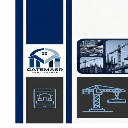
سعر المحليين
ج.م28,000,000