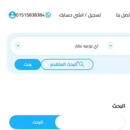
تصل بنا
تسجيل / انشي حسابك
01515838384
اي نوعيه عقار
البحث المتقدم
بحث
البحث
البحث