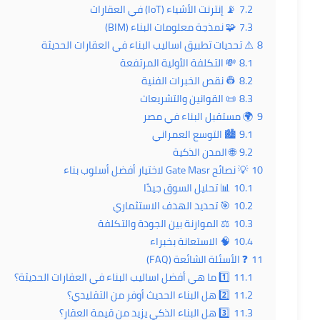
7.2
📡 إنترنت الأشياء (IoT) في العقارات
7.3
🧩 نمذجة معلومات البناء (BIM)
8
⚠️ تحديات تطبيق اساليب البناء في العقارات الحديثة
8.1
💸 التكلفة الأولية المرتفعة
8.2
👷 نقص الخبرات الفنية
8.3
📜 القوانين والتشريعات
9
🌍 مستقبل البناء في مصر
9.1
🏙️ التوسع العمراني
9.2
🌐 المدن الذكية
10
💡 نصائح Gate Masr لاختيار أفضل أسلوب بناء
10.1
📊 تحليل السوق جيدًا
10.2
🎯 تحديد الهدف الاستثماري
10.3
⚖️ الموازنة بين الجودة والتكلفة
10.4
🧠 الاستعانة بخبراء
11
❓ الأسئلة الشائعة (FAQ)
11.1
1️⃣ ما هي أفضل اساليب البناء في العقارات الحديثة؟
11.2
2️⃣ هل البناء الحديث أوفر من التقليدي؟
11.3
3️⃣ هل البناء الذكي يزيد من قيمة العقار؟