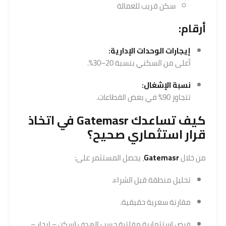
سكن قريب للعمالة
أرقام:
إيجارات الوحدات الإدارية:
أعلى من السكني بنسبة 20–30%.
نسبة الإشغال:
تتجاوز 90% في بعض القطاعات.
كيف تساعدك
Gatemasr
في اتخاذ
قرار استثماري صحيح؟
من خلال
Gatemasr
، يحصل المستثمر على:
تحليل منطقة قبل الشراء.
مقارنة سعرية حقيقية.
فرص استثمارية مفلترة حسب الهدف (سكن – إيجار –