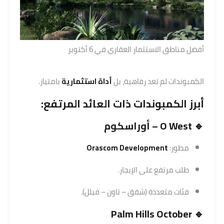
أفضل مناطق الاستثمار العقاري في 6 أكتوبر
الكمبوندات لم تعد رفاهية، بل
أداة استثمارية
بامتياز.
أبرز الكمبوندات ذات العائد المرتفع:
🔹 O West – أوراسكوم
مطور:
Development
Orascom
طلب مرتفع على الإيجار.
فئات متعددة (شقق – تاون – فيلل).
🔹 Palm Hills October