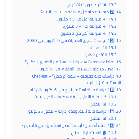
13.3
❌ شراء بدون خطة خروج
14
9️⃣ كيف تحدد أفضل منطقة حسب ميزانيتك؟
14.1
🔹 ميزانية أقل من 1.5 مليون:
14.2
🔹 ميزانية 1.5 – 3 مليون:
14.3
🔹 ميزانية أكبر من 3 مليون:
15
10️⃣ توقعات سوق العقارات في 6 أكتوبر حتى 2030
15.1
التوقعات:
15.2
التقدير العام:
16
لماذا Gatemasr هو بوابتك للاستثمار العقاري الذكي؟
17
أفضل مناطق الاستثمار العقاري في 6 أكتوبر
18
دراسات حالة حقيقية – شقة أم محل؟ – Checklist
المستثمر قبل الشراء
19
11️⃣ دراسة حالة: استثمار ناجح في 6 أكتوبر بالأرقام
19.1
📍 الحالة الأولى: شقة سكنية – الحي الثالث
19.2
📊 التحليل:
20
12️⃣ دراسة حالة ثانية: وحدة إدارية – محور 26 يوليو
20.1
📊 التحليل:
21
13️⃣ شقة أم محل؟ أيهما أفضل استثماريًا في 6 أكتوبر؟
21.1
🏠 الاستثمار السكني