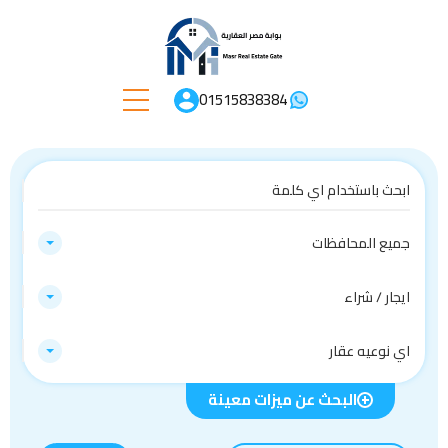
01515838384
جميع المحافظات
ايجار / شراء
اي نوعيه عقار
البحث عن ميزات معينة