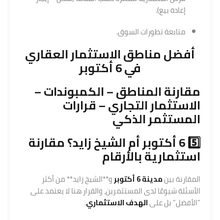
إعادة بيع).
متابعة تطورات السوق.
أفضل مناطق
الاستثمار العقاري
في 6 أكتوبر
مقارنة المناطق – الكمبوندات –
الاستثمار التجاري
– قرارات
المستثمر الذكي
5️⃣ 6 أكتوبر أم الشيخ زايد؟ مقارنة
استثمارية بالأرقام
المقارنة بين
مدينة 6 أكتوبر
و**
الشيخ زايد
** من أكثر
الأسئلة شيوعًا لدى المستثمرين، والقرار هنا لا يعتمد على
“الأفضل” بل على
الهدف الاستثماري
.