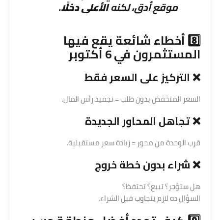
موقع أدق، لكنه
الأعلى دخلًا
.
8️⃣ أخطاء شائعة يقع فيها
المستثمرون في 6 أكتوبر
❌ التركيز على السعر فقط
السعر المنخفض بدون طلب = تجميد رأس المال.
❌ تجاهل المحاور الجديدة
قرب الوحدة من محور = زيادة سعر مستقبلية.
❌
شراء
بدون خطة خروج
هل ستؤجر؟ تبيع؟ تحتفظ؟
السؤال ده لازم يتجاوب قبل الشراء.