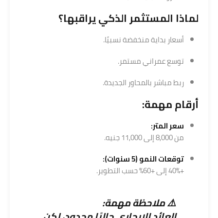
لماذا المستثمر الذكي يراقبها؟
أسعار بداية منخفضة نسبيًا.
توسع عمراني مستمر.
ربط مباشر بالمحاور الجديدة.
أرقام مهمة:
سعر المتر:
من 8,000 إلى 11,000 جنيه.
توقعات النمو (5 سنوات):
+40% إلى +60% حسب التطوير.
⚠️ ملاحظة مهمة:
العائد الإيجاري حاليًا محدود، لكن