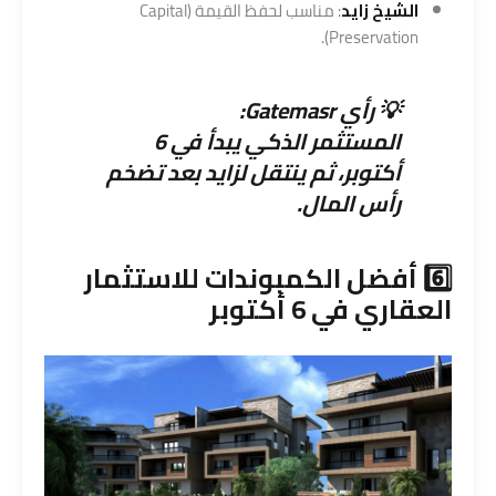
الشيخ زايد
: مناسب لحفظ القيمة (Capital
Preservation).
💡 رأي Gatemasr:
المستثمر الذكي يبدأ في 6
أكتوبر، ثم ينتقل لزايد بعد تضخم
رأس المال.
6️⃣ أفضل الكمبوندات للاستثمار
العقاري في 6 أكتوبر