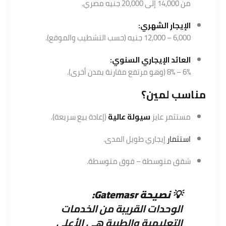
من 14,000 إلى 20,000 جنيه مصري.
الإيجار الشهري:
6,000 – 12,000 جنيه (حسب التشطيب والموقع).
العائد الإيجاري السنوي:
6% – 8% (وهو مرتفع مقارنة بمدن أخرى).
مناسب لمين؟
مستثمر عايز
سيولة عالية
(إعادة بيع سريعة).
استثمار
إيجاري طويل المدى.
شقق متوسطة – فوق متوسطة.
💡
نصيحة
Gatemasr
:
الوحدات القريبة من الخدمات
التعليمية والطبية هي الأعلى