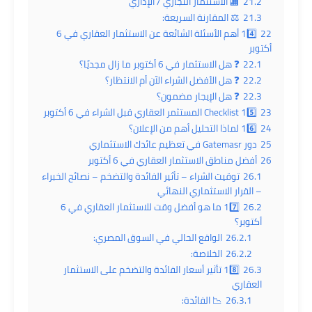
21.2
🏬 الاستثمار التجاري / الإداري
21.3
⚖️ المقارنة السريعة:
22
14️⃣ أهم الأسئلة الشائعة عن الاستثمار العقاري في 6
أكتوبر
22.1
❓ هل الاستثمار في 6 أكتوبر ما زال مجديًا؟
22.2
❓ هل الأفضل الشراء الآن أم الانتظار؟
22.3
❓ هل الإيجار مضمون؟
23
15️⃣ Checklist المستثمر العقاري قبل الشراء في 6 أكتوبر
24
16️⃣ لماذا التحليل أهم من الإعلان؟
25
دور Gatemasr في تعظيم عائدك الاستثماري
26
أفضل مناطق الاستثمار العقاري في 6 أكتوبر
26.1
توقيت الشراء – تأثير الفائدة والتضخم – نصائح الخبراء
– القرار الاستثماري النهائي
26.2
17️⃣ ما هو أفضل وقت للاستثمار العقاري في 6
أكتوبر؟
26.2.1
الواقع الحالي في السوق المصري:
26.2.2
الخلاصة:
26.3
18️⃣ تأثير أسعار الفائدة والتضخم على الاستثمار
العقاري
26.3.1
📉 الفائدة: