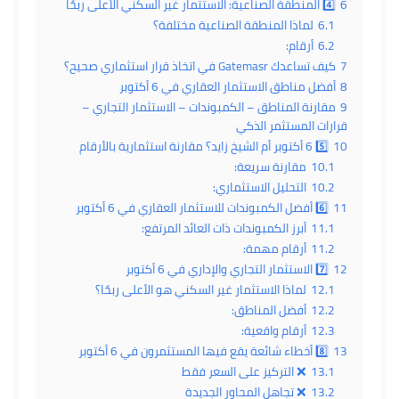
6
4️⃣ المنطقة الصناعية: الاستثمار غير السكني الأعلى ربحًا
6.1
لماذا المنطقة الصناعية مختلفة؟
6.2
أرقام:
7
كيف تساعدك Gatemasr في اتخاذ قرار استثماري صحيح؟
8
أفضل مناطق الاستثمار العقاري في 6 أكتوبر
9
مقارنة المناطق – الكمبوندات – الاستثمار التجاري –
قرارات المستثمر الذكي
10
5️⃣ 6 أكتوبر أم الشيخ زايد؟ مقارنة استثمارية بالأرقام
10.1
مقارنة سريعة:
10.2
التحليل الاستثماري:
11
6️⃣ أفضل الكمبوندات للاستثمار العقاري في 6 أكتوبر
11.1
أبرز الكمبوندات ذات العائد المرتفع:
11.2
أرقام مهمة:
12
7️⃣ الاستثمار التجاري والإداري في 6 أكتوبر
12.1
لماذا الاستثمار غير السكني هو الأعلى ربحًا؟
12.2
أفضل المناطق:
12.3
أرقام واقعية:
13
8️⃣ أخطاء شائعة يقع فيها المستثمرون في 6 أكتوبر
13.1
❌ التركيز على السعر فقط
13.2
❌ تجاهل المحاور الجديدة