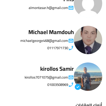
almontasar.h@gmail.com
Michael Mamdouh
michaelgeorge468@gmail.com
01117971730
kirollos Samir
kirollos7071075@gmail.com
01003508969
أنواع العقارات