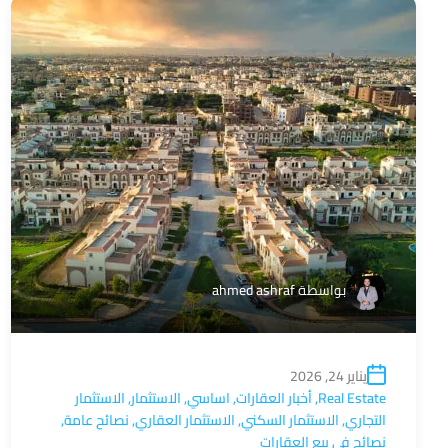
بواسطة
ahmed ashraf
يناير 24, 2026
Real Estate
,
أخبار العقارات
,
اساسي
,
الاستثمار
,
الاستثمار
التجاري
,
الاستثمار السكني
,
الاستثمار العقاري
,
نصائح عامة
,
نصائح في بيع العقارات