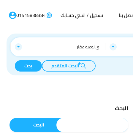
تصل بنا
تسجيل / انشي حسابك
01515838384
اي نوعيه عقار
البحث المتقدم
بحث
البحث
البحث