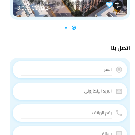
ج.م3,075,000
اتصل بنا