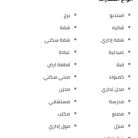
استديو
برج
شاليه
شقة
شقة إداري
شقة سكني
صيدلية
عيادة
فيلا
قطعة ارض
كمبوند
مبني سكني
محل تجاري
مخزن
مدرسة
مستشفي
مصنع
مكتب
منزل
مول إداري