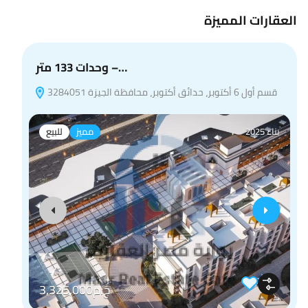
العقارات المميزة
وحدات 133 متر –…
قسم أول 6 أكتوبر، حدائق أكتوبر، محافظة الجيزة 3284051
بناء 2025
مميز
للبيع
ج.م3,325,000