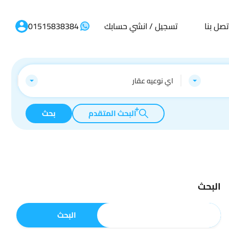
تصل بنا
تسجيل / انشي حسابك
01515838384
اي نوعيه عقار
البحث المتقدم
بحث
البحث
البحث