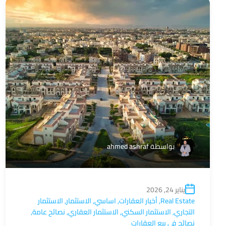
بواسطة
ahmed ashraf
يناير 24, 2026
Real Estate
,
أخبار العقارات
,
اساسي
,
الاستثمار
,
الاستثمار
التجاري
,
الاستثمار السكني
,
الاستثمار العقاري
,
نصائح عامة
,
نصائح في بيع العقارات