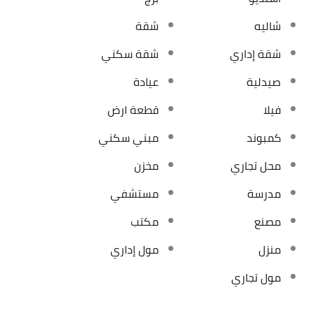
شاليه
شقة
شقة إداري
شقة سكني
صيدلية
عيادة
فيلا
قطعة ارض
كمبوند
مبني سكني
محل تجاري
مخزن
مدرسة
مستشفي
مصنع
مكتب
منزل
مول إداري
مول تجاري