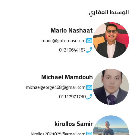
الوسيط العقاري
Mario Nashaat
mario@gatemasr.com
01210644187
Michael Mamdouh
michaelgeorge468@gmail.com
01117971730
kirollos Samir
kirollos7071075@gmail.com