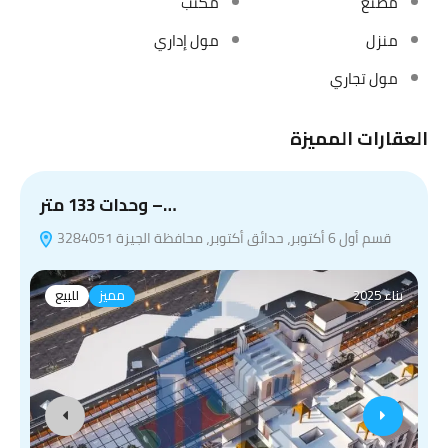
مصنع
مكتب
منزل
مول إداري
مول تجاري
العقارات المميزة
وحدات 133 متر –…
قسم أول 6 أكتوبر، حدائق أكتوبر، محافظة الجيزة 3284051
بناء 2025
مميز
للبيع