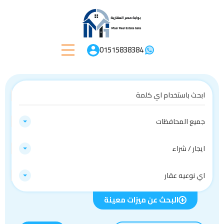
01515838384
جميع المحافظات
ايجار / شراء
اي نوعيه عقار
البحث عن ميزات معينة