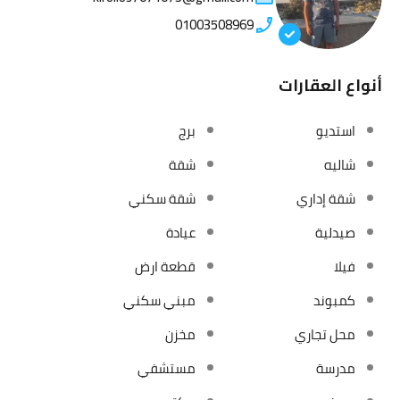
01003508969
أنواع العقارات
استديو
برج
شاليه
شقة
شقة إداري
شقة سكني
صيدلية
عيادة
فيلا
قطعة ارض
كمبوند
مبني سكني
محل تجاري
مخزن
مدرسة
مستشفي