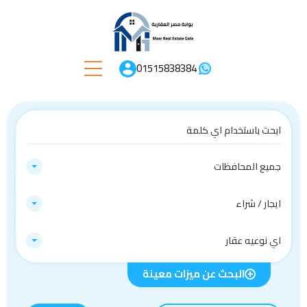
01515838384
جميع المحافظات
ايجار / شراء
اي نوعيه عقار
البحث عن ميزات معينة