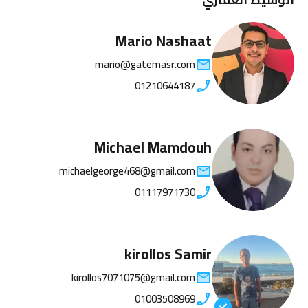
Mario Nashaat
mario@gatemasr.com
01210644187
Michael Mamdouh
michaelgeorge468@gmail.com
01117971730
kirollos Samir
kirollos7071075@gmail.com
01003508969