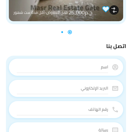
ج.م25,000
قابل للتفاوض-أقل مدة ست شهور
اتصل بنا