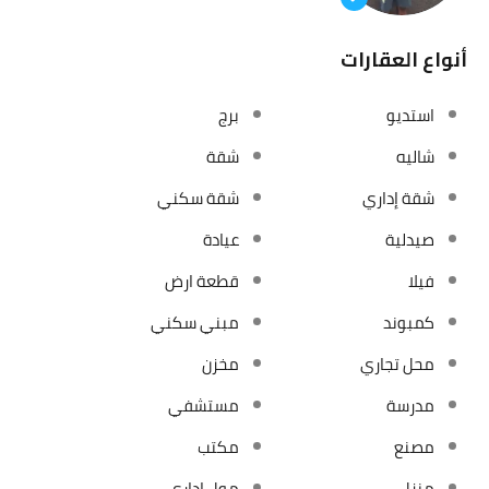
أنواع العقارات
استديو
برج
شاليه
شقة
شقة إداري
شقة سكني
صيدلية
عيادة
فيلا
قطعة ارض
كمبوند
مبني سكني
محل تجاري
مخزن
مدرسة
مستشفي
مصنع
مكتب
منزل
مول إداري