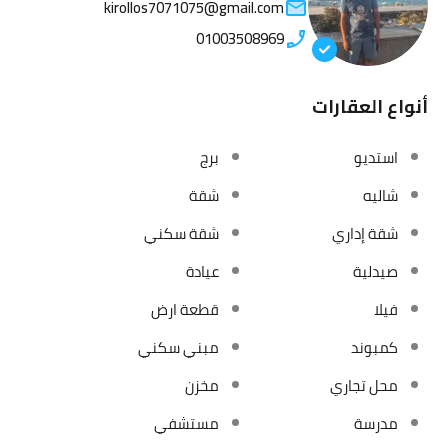
kirollos7071075@gmail.com
01003508969
أنواع العقارات
استديو
برج
شاليه
شقة
شقة إداري
شقة سكني
صيدلية
عيادة
فيلا
قطعة ارض
كمبوند
مبني سكني
محل تجاري
مخزن
مدرسة
مستشفي