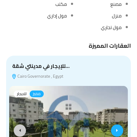
مصنع
مكتب
منزل
مول إداري
مول تجاري
العقارات المميزة
للإيجار في مدينتي شقة…
Cairo Governorate , Egypt
مميز
للايجار