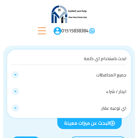
01515838384
جميع المحافظات
ايجار / شراء
اي نوعيه عقار
البحث عن ميزات معينة