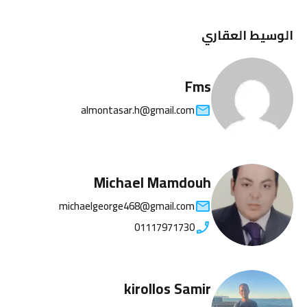
الوسيط العقاري
Fms
almontasar.h@gmail.com
Michael Mamdouh
michaelgeorge468@gmail.com
01117971730
kirollos Samir