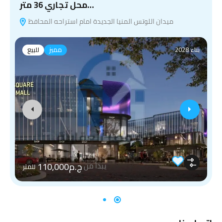
محل تجاري 36 متر…
ميدان اللوتس المنيا الجديدة امام استراحه المحافظ
بناء 2028
مميز
للبيع
ج.م110,000
يبدأ من
للمتر