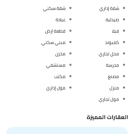
شقة إداري
شقة سكني
صيدلية
عيادة
فيلا
قطعة ارض
كمبوند
مبني سكني
محل تجاري
مخزن
مدرسة
مستشفي
مصنع
مكتب
منزل
مول إداري
مول تجاري
العقارات المميزة