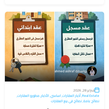
بواسطة
ahmed ashraf
فبراير 28, 2026
Real Estate
,
أخبار العقارات
,
اساسي
,
الأخبار
,
مطورو العقارات
,
نصائح عامة
,
نصائح في بيع العقارات