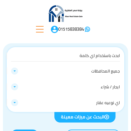
01515838384
جميع المحافظات
ايجار / شراء
اي نوعيه عقار
البحث عن ميزات معينة