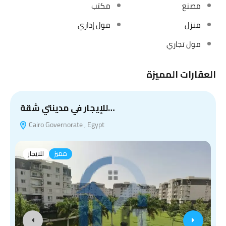
مصنع
مكتب
منزل
مول إداري
مول تجاري
العقارات المميزة
للإيجار في مدينتي شقة…
Cairo Governorate , Egypt
ف
مميز
للايجار