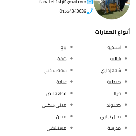
fahatet1st@gmail.com
01554343639
أنواع العقارات
استديو
برج
شاليه
شقة
شقة إداري
شقة سكني
صيدلية
عيادة
فيلا
قطعة ارض
كمبوند
مبني سكني
محل تجاري
مخزن
مدرسة
مستشفي