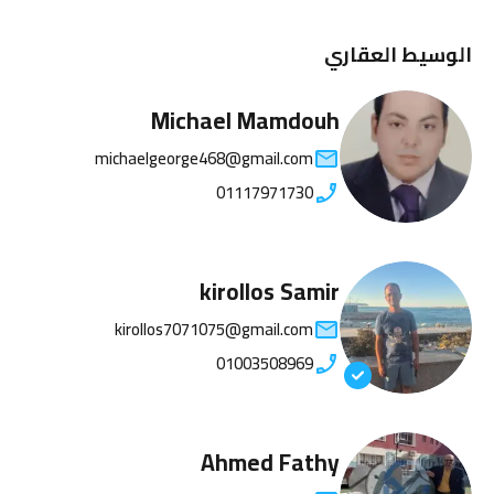
الوسيط العقاري
Michael Mamdouh
michaelgeorge468@gmail.com
01117971730
kirollos Samir
kirollos7071075@gmail.com
01003508969
Ahmed Fathy