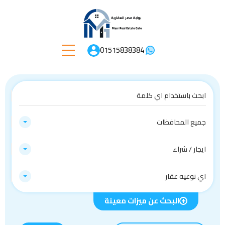
01515838384
جميع المحافظات
ايجار / شراء
اي نوعيه عقار
البحث عن ميزات معينة