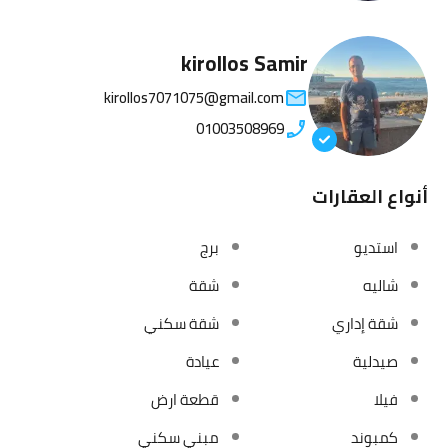
kirollos Samir
kirollos7071075@gmail.com
01003508969
أنواع العقارات
استديو
برج
شاليه
شقة
شقة إداري
شقة سكني
صيدلية
عيادة
فيلا
قطعة ارض
كمبوند
مبني سكني