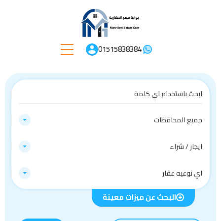
01515838384
جميع المحافظات
ايجار / شراء
اي نوعيه عقار
البحث عن ميزات معينة