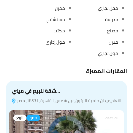
محل تجاري
مخزن
مدرسة
مستشفي
مصنع
مكتب
منزل
مول إداري
مول تجاري
العقارات المميزة
شقة للبيع في ميني…
النعام,ميدان حلمية الزيتون,عين شمس, القاهرة, 18531, مصر
بناء 2025
مميز
للبيع