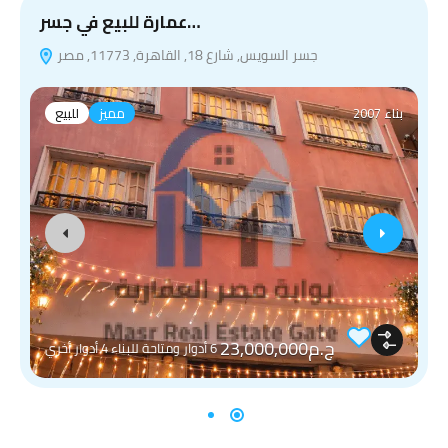
عمارة للبيع في جسر…
جسر السويس, شارع 18, القاهرة, 11773, مصر
بناء 2007
مميز
للبيع
ج.م23,000,000
6 أدوار ومتاحة للبناء 4 أدوار أخري