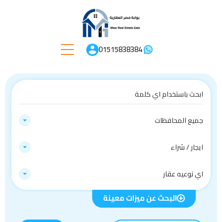
01515838384
جميع المحافظات
ايجار / شراء
اي نوعيه عقار
البحث عن ميزات معينة