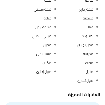
شاليه
شقة
شقة إداري
شقة سكني
صيدلية
عيادة
فيلا
قطعة ارض
كمبوند
مبني سكني
محل تجاري
مخزن
مدرسة
مستشفي
مصنع
مكتب
منزل
مول إداري
مول تجاري
العقارات المميزة