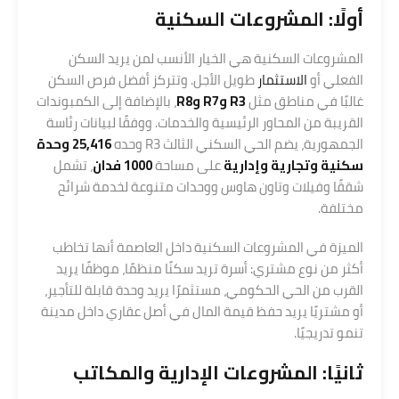
أولًا: المشروعات السكنية
المشروعات السكنية هي الخيار الأنسب لمن يريد السكن
الفعلي أو
الاستثمار
طويل الأجل. وتتركز أفضل فرص السكن
غالبًا في مناطق مثل
R3 وR7 وR8
، بالإضافة إلى الكمبوندات
القريبة من المحاور الرئيسية والخدمات. ووفقًا لبيانات رئاسة
الجمهورية، يضم الحي السكني الثالث R3 وحده
25,416 وحدة
سكنية وتجارية وإدارية
على مساحة
1000 فدان
، تشمل
شققًا وفيلات وتاون هاوس ووحدات متنوعة لخدمة شرائح
مختلفة.
الميزة في المشروعات السكنية داخل العاصمة أنها تخاطب
أكثر من نوع مشتري: أسرة تريد سكنًا منظمًا، موظفًا يريد
القرب من الحي الحكومي، مستثمرًا يريد وحدة قابلة للتأجير،
أو مشتريًا يريد حفظ قيمة المال في أصل عقاري داخل مدينة
تنمو تدريجيًا.
ثانيًا: المشروعات الإدارية والمكاتب