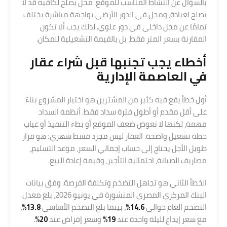
بالسؤال عن النشاط المناسب للموقع. محل يصلح لكافيه قد لا
يصلح لعيادة، ومحل في الدور الأرضي بواجهة مباشرة يختلف
تمامًا عن محل داخلي في دور علوي. لذلك يجب ألا تكون
المقارنة بسعر المتر فقط، بل بالقيمة التشغيلية للمكان.
أخطاء يجب تجنبها قبل شراء عقار
في العاصمة الإدارية
أول خطأ يقع فيه كثير من المشترين هو اختيار المشروع بناءً
على أقل مقدم أو أطول فترة سداد فقط. أنظمة السداد
مهمة، لكنها لا تعوض ضعف الموقع أو بطء التنفيذ أو غياب
خطة تشغيل واضحة. العقار ليس مجرد قسط شهري؛ هو قرار
طويل الأجل يحتاج إلى حساب إجمالي السعر، موعد التسليم،
مصاريف الصيانة، احتمالية التأجير، وقيمة إعادة البيع.
الخطأ الثاني هو تجاهل التضخم وتكلفة الفرصة. وفق بيانات
البنك المركزي المصري المنشورة في يونيو 2026، بلغ معدل
التضخم العام حوالي
14.6%
، بينما بلغ التضخم الأساسي
13.8%
،
مع سعر إيداع لليلة واحدة عند
19%
وسعر إقراض عند
20%
.