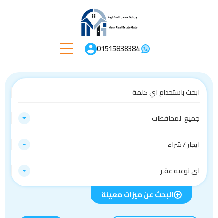
01515838384
جميع المحافظات
ايجار / شراء
اي نوعيه عقار
البحث عن ميزات معينة