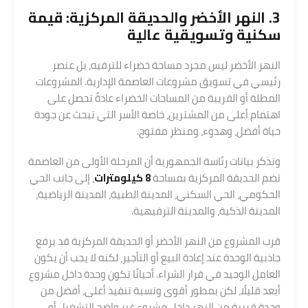
3. النهر الأخضر والحديقة المركزية: قيمة
سكنية وتسويقية عالية
النهر الأخضر ليس مجرد مساحة خضراء للترفيه، بل عنصر
رئيسي في تسويق مشروعات العاصمة الإدارية. المشروعات
المطلة أو القريبة من المساحات الخضراء عادةً تحصل على
اهتمام أعلى من المشترين، خاصة الأسر التي تبحث عن جودة
حياة أفضل، وهدوء، ومنظر مفتوح.
وتذكر بيانات رئاسة الجمهورية أن المرحلة الأولى من العاصمة
تضم الحديقة المركزية بمساحة
8 كيلومترات
، إلى جانب الحي
الحكومي، الحي السكني، المدينة الطبية، المدينة الرياضية،
المدينة الذكية، والمدينة الترفيهية.
قرب المشروع من النهر الأخضر أو الحديقة المركزية قد يرفع
جاذبية الوحدة عند إعادة البيع أو التأجير، لكنه لا يجب أن يكون
العامل الوحيد في قرار الشراء. أحيانًا تكون وحدة داخل مشروع
أبعد قليلًا، لكن بمطور أقوى ونسبة تنفيذ أعلى، أفضل من
وحدة قريبة من النهر داخل مشروع غير واضح التشغيل أو