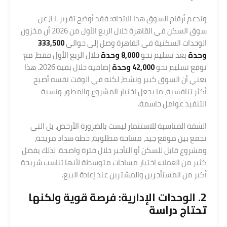
وتدعم أرقام السوق هذا الاتجاه؛ فقد أوضح تقرير JLL عن
سوق السكن في القاهرة خلال الربع الأول من 2026 أن مخزون
الوحدات السكنية في القاهرة وصل إلى حوالي
333,500
وحدة
بعد تسليم نحو
8,000 وحدة
خلال الربع الأول فقط، مع
توقع تسليم نحو
42,000 وحدة
إضافية خلال بقية 2026. هذا
يعني أن السوق كبير ونشط، لكنه في الوقت نفسه أصبح
أكثر تنافسية، ما يجعل اختيار المشروع والمطور ونسبة
التنفيذ عوامل حاسمة.
الشقة المناسبة للاستثمار ليست بالضرورة الأرخص، بل التي
تجمع بين موقع جيد، مساحة مطلوبة، خطة سداد مريحة،
ومشروع قابل للسكن أو التأجير خلال فترة واضحة. لذلك يفضل
كثير من العملاء اختيار مساحات متوسطة لأنها تناسب شريحة
أكبر من المستأجرين والمشترين عند إعادة البيع.
2. الوحدات الإدارية: فرصة قوية ولكنها
تحتاج دراسة