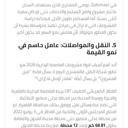
في Gatemasr، نوصي المشتري الذي يستهدف السكن
باختيار مشروع واضح التسليم والخدمات، حتى لو كان سعره
أعلى نسبيًا. أما المستثمر طويل الأجل، فيمكنه دراسة
المشروعات التي لا تزال في مراحل تنفيذ متوسطة بشرط أن
يكون المطور موثوقًا، لأن هامش نمو السعر قد يكون أكبر.
5. النقل والمواصلات: عامل حاسم في
نمو القيمة
أحد أهم أسباب قوة مشروعات العاصمة الإدارية 2026 هو
تطور شبكة النقل. فالمشتري اليوم لا يسأل فقط: “فين
المشروع؟” بل يسأل أيضًا: “هقدر أوصل له إزاي؟”
القطار الكهربائي الخفيف LRT يربط العاصمة الإدارية بالقاهرة
والجيزة ووسط المدينة عبر محطة عدلي منصور التبادلية،
التي تضم عدة وسائل نقل. ووفق بيانات محافظة القاهرة، تم
افتتاح المرحلتين الأولى والثانية من القطار في 3 يوليو 2022
من محطة عدلي منصور حتى محطة مدينة الفنون والثقافة
بطول
68.81 كم
وعدد
12 محطة
، مع ربط محطة الفنون