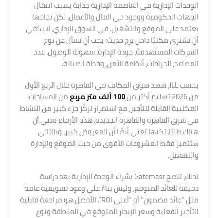
الوحدات الإدارية في العاصمة الإدارية جذابة بسبب انتقال
الجهات الحكومية ووجود حي المال والأعمال، لكن نجاحها
يعتمد على الموقع والتشغيل. في السوق الإداري، لا يكفي
أن تشتري مكتبًا داخل برج حديث؛ يجب أن تسأل عن نوع
الشركات المستهدفة، جودة الإدارة، سهولة الوصول، عدد
المصاعد، الجراجات، أنظمة الأمن، وخطة الصيانة.
بحسب JLL، شهد سوق المكاتب في القاهرة خلال الربع الأول
من 2026 تسليم أكثر من
100 ألف متر مربع
من المساحات
المكتبية القابلة للتأجير، مع استمرار تركّز جزء كبير من النشاط
في شرق القاهرة والقاهرة الجديدة. هذه الأرقام تعني أن
هناك طلبًا، لكنها تعني أيضًا أن المعروض كبير، وبالتالي
ستتميز فقط المشروعات الأقوى من حيث الموقع والإدارة
والتشغيل.
لذلك، تنصح Gatemasr بشراء الوحدة الإدارية بعد دراسة
دقيقة للعائد المتوقع، وليس بناءً على وعود تسويقية عامة
مثل “عائد مضمون” أو “أعلى ROI”. الأفضل هو مراجعة قابلية
التأجير الفعلية وسعر الإيجار المتوقع في المنطقة ونوع