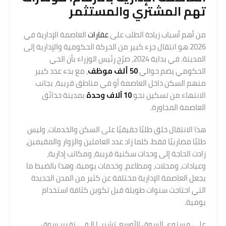
تهم المشتري والمستثمر
من أهم أسباب زيادة الطلب على
عقارات
العاصمة الإدارية في
2026 هو انتقال جزء كبير من الحركة الحكومية والإدارية إلى
المدينة. في بداية 2024، صرّح رئيس الوزراء بأن الحي
الحكومي يضم حوالي
50 ألف موظف
، مع بدء عدد كبير
منهم السكن داخل العاصمة أو في مناطق قريبة، بجانب
الانتهاء من تسكين نحو
10 آلاف وحدة
بمدينة حدائق
العاصمة المجاورة.
هذا الانتقال خلق طلبًا حقيقيًا على السكن والخدمات، وليس
طلبًا مضاربيًا فقط. كلما زاد عدد العاملين والزوار والمقيمين،
زادت الحاجة إلى وحدات سكنية قريبة، ومكاتب إدارية،
وعيادات، ومحلات، ومطاعم، وخدمات يومية. وهذا بالضبط ما
يجعل العاصمة الإدارية مختلفة عن كثير من المدن الجديدة
التي احتاجت سنوات طويلة قبل تكوين كثافة استخدام
يومية.
على مستوى السوق الأوسع، تشير JLL في تقرير سوق