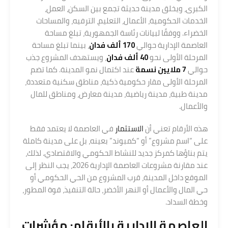
الكبرى، ويخلق مدينة حديثة تجمع بين السكن، العمل،
الخدمات الحكومية، الأعمال، التعليم، الترفيه، والمساحات
الخضراء. ووفقًا لبيانات رئاسة الجمهورية، تبلغ مساحة
العاصمة الإدارية حوالي
170 ألف فدان
، بينما تبلغ مساحة
المرحلة الأولى نحو
40 ألف فدان
، ويستهدف المشروع جذب
حوالي
7 ملايين نسمة
عند اكتمال نمو المدينة. كما تضم
المرحلة الأولى مقار حكومية ذكية، مناطق سكنية متعددة،
مدينة طبية، مدينة رياضية، مدينة معارض، ومناطق للمال
والأعمال.
هذه الأرقام تعني أن
الاستثمار
في العاصمة لا يعتمد فقط
على “اسم مشروع” أو “كمبوند” بعينه، بل على مدينة كاملة
يتم بناؤها كمركز جديد للنشاط الحكومي والاقتصادي. لذلك،
عند مقارنة مشروعات العاصمة الإدارية 2026، يجب النظر إلى
الموقع داخل المدينة، قرب المشروع من الحي الحكومي أو
حي المال والأعمال أو النهر الأخضر، حالة التنفيذ، قوة المطور،
وخطة السداد.
العاصمة الإدارية بالأرقام: مؤشرات