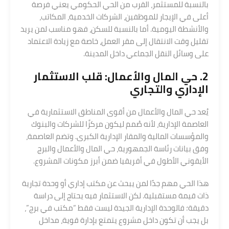
بالنسبة للمستثمر، القرب من الحي الحكومي يعني فرصة
أعلى في الإيجار للموظفين، الشركات الخدمية، المكاتب،
والأنشطة اليومية. أما بالنسبة للسكن، فهو مناسب لمن يريد
تقليل وقت الانتقال إلى مقر العمل، خاصة مع زيادة الاعتماد
على وسائل النقل الجماعي داخل المدينة.
2. حي المال والأعمال: قلب الاستثمار
الإداري والتجاري
يُعد حي المال والأعمال من أقوى المناطق الاستثمارية في
العاصمة الإدارية، لأنه صُمم ليكون مركزًا للشركات والبنوك
والمؤسسات المالية والمقار الإدارية الكبرى. وتضم العاصمة،
وفق بيانات رئاسة الجمهورية، حي المال والأعمال والبرج
الأيقوني الأطول في أفريقيا ضمن أبرز مكونات المشروع.
هذا الحي مهم جدًا لمن يبحث عن مكتب إداري أو وحدة تجارية
ذات قيمة مستقبلية. لكن الاستثمار فيه يحتاج إلى دراسة
دقيقة؛ فالوحدة الإدارية الجيدة ليست فقط “مكتب في برج”،
بل يجب أن تكون داخل مشروع يتمتع بإدارة قوية، مداخل