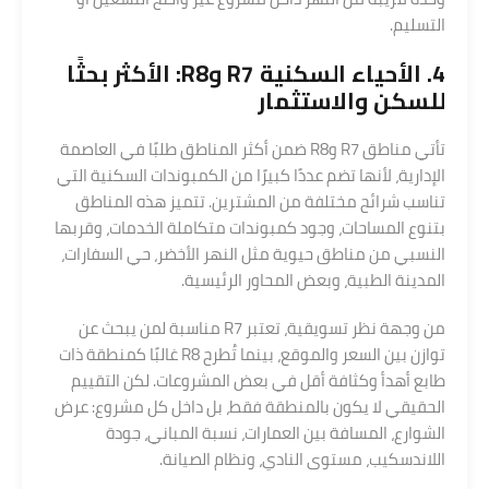
التسليم.
4. الأحياء السكنية R7 وR8: الأكثر بحثًا
للسكن والاستثمار
تأتي مناطق R7 وR8 ضمن أكثر المناطق طلبًا في العاصمة
الإدارية، لأنها تضم عددًا كبيرًا من الكمبوندات السكنية التي
تناسب شرائح مختلفة من المشترين. تتميز هذه المناطق
بتنوع المساحات، وجود كمبوندات متكاملة الخدمات، وقربها
النسبي من مناطق حيوية مثل النهر الأخضر، حي السفارات،
المدينة الطبية، وبعض المحاور الرئيسية.
من وجهة نظر تسويقية، تعتبر R7 مناسبة لمن يبحث عن
توازن بين السعر والموقع، بينما تُطرح R8 غالبًا كمنطقة ذات
طابع أهدأ وكثافة أقل في بعض المشروعات. لكن التقييم
الحقيقي لا يكون بالمنطقة فقط، بل داخل كل مشروع: عرض
الشوارع، المسافة بين العمارات، نسبة المباني، جودة
اللاندسكيب، مستوى النادي، ونظام الصيانة.