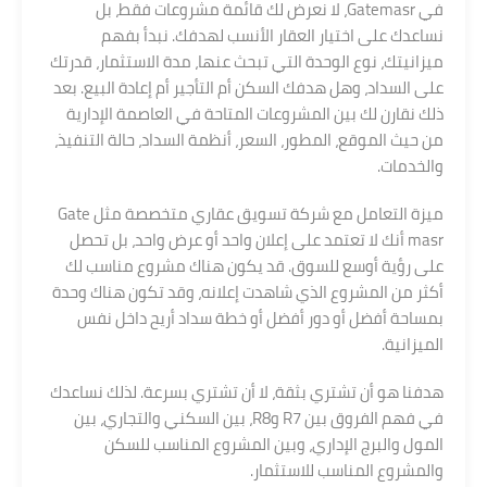
في Gatemasr، لا نعرض لك قائمة مشروعات فقط، بل
نساعدك على اختيار العقار الأنسب لهدفك. نبدأ بفهم
ميزانيتك، نوع الوحدة التي تبحث عنها، مدة الاستثمار، قدرتك
على السداد، وهل هدفك السكن أم التأجير أم إعادة البيع. بعد
ذلك نقارن لك بين المشروعات المتاحة في العاصمة الإدارية
من حيث الموقع، المطور، السعر، أنظمة السداد، حالة التنفيذ،
والخدمات.
ميزة التعامل مع شركة تسويق عقاري متخصصة مثل Gate
masr أنك لا تعتمد على إعلان واحد أو عرض واحد، بل تحصل
على رؤية أوسع للسوق. قد يكون هناك مشروع مناسب لك
أكثر من المشروع الذي شاهدت إعلانه، وقد تكون هناك وحدة
بمساحة أفضل أو دور أفضل أو خطة سداد أريح داخل نفس
الميزانية.
هدفنا هو أن تشتري بثقة، لا أن تشتري بسرعة. لذلك نساعدك
في فهم الفروق بين R7 وR8، بين السكني والتجاري، بين
المول والبرج الإداري، وبين المشروع المناسب للسكن
والمشروع المناسب للاستثمار.