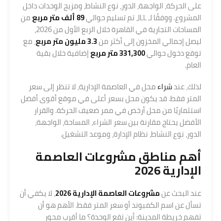
على الحركة، الواجهة، الدور، نوع النشاط، ومزيج الوحدات داخل
المشروع. ووفقًا لـ JLL، تم تسليم حوالي
89 ألف متر مربع
من
المساحات التجارية في القاهرة خلال الربع الأول من 2026،
ليصل إجمالي المخزون إلى أكثر من
3.3 مليون متر مربع
، مع
توقع دخول حوالي
331,300 متر مربع
إضافية خلال بقية
العام.
لذلك، عند
شراء
محل في العاصمة الإدارية، لا تنظر إلى سعر
المتر فقط. قد يكون محل بسعر أعلى في موقع أقوى أفضل
استثماريًا من محل أرخص في ممر ضعيف الحركة. والقرار
الأفضل يحتاج مقارنة بين سعر الشراء، المساحة، الواجهة،
الدور، نوع النشاط، نظام الإدارة، وموعد التشغيل.
أهم مناطق مشروعات العاصمة
الإدارية 2026
عند البحث عن
مشروعات العاصمة الإدارية 2026
، لا يكفي أن
تسأل عن اسم الكمبوند أو سعر المتر فقط. الأهم هو أن
تفهم خريطة المدينة: أين تقع الوحدة؟ ما أقرب محور