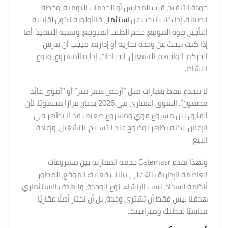
جودة التنفيذ، قرب المدارس أو الخدمات اليومية، وخطة
الصيانة. إذا كنت تبحث عن
استثمار
، فالأولوية تكون لقابلية
التأجير، قوة الموقع، حجم الطلب المتوقع، ونسبة التنفيذ. أما
إذا كنت تبحث عن وحدة تجارية أو إدارية، فيجب أن تدرس
الحركة، الواجهة، التشغيل، الجراجات، إدارة المشروع، ونوع
النشاط.
لا تنخدع فقط بعبارات مثل “أرخص سعر متر” أو “أقوى عائد
مضمون”. السوق العقاري في 2026 يحتاج قرارًا محسوبًا، لأن
الفارق بين مشروع قوي ومشروع ضعيف قد لا يظهر في
الإعلان، لكنه يظهر بوضوح عند التسليم، التشغيل، وإعادة
البيع.
ولهذا تقدم Gatemasr خدمة المقارنة بين مشروعات
العاصمة الإدارية بناءً على بيانات فعلية: الموقع، المطور،
أنظمة السداد، نسب الإنشاء، نوع الوحدة، والهدف الاستثماري.
هدفنا ليس فقط أن تشتري وحدة، بل أن تختار أصلًا عقاريًا
مناسبًا لخطتك وميزانيتك.