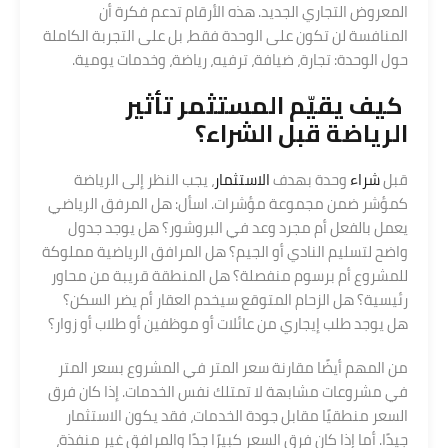
المعروض التجاري الجديد. هذه الأرقام تدعم فكرة أن
المنافسة لن تكون على الوحدة فقط، بل على التجربة الكاملة
حول الوحدة: تجارة، ضيافة، ترفيه، رياضة، وخدمات يومية.
كيف يقيّم المستثمر تأثير
الرياضة قبل الشراء؟
قبل
شراء
وحدة بهدف
الاستثمار
، يجب النظر إلى الرياضة
كمؤشر ضمن مجموعة مؤشرات. اسأل: هل المرفق الرياضي
يعمل بالفعل أم مجرد وعد في البروشور؟ هل يوجد جدول
واضح لتسليم النادي أو الجيم؟ هل المرافق الرياضية مملوكة
للمشروع أم برسوم منفصلة؟ هل المنطقة قريبة من محاور
رئيسية؟ هل الزحام المتوقع سيخدم العقار أم يضر السكن؟
هل يوجد طلب إيجاري من عائلات أو موظفين أو طلاب أو زوار؟
من المهم أيضًا مقارنة سعر المتر في المشروع بسعر المتر
في مشروعات مشابهة لا تمتلك نفس الخدمات. إذا كان فرق
السعر منطقيًا مقابل جودة الخدمات، فقد يكون الاستثمار
جيدًا. أما إذا كان فرق السعر كبيرًا جدًا والمرافق غير منفذة،