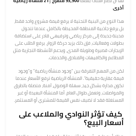
لها أن تضم استادًا بسعة
93,900 متفرج
و
21 منشأة رياضية
أخرى
.
هذا النوع من البنية التحتية لا يرفع قيمة مشروع واحد فقط،
بل يرفع جاذبية المنطقة المحيطة بالكامل. عندما تتحول
مدينة جديدة إلى مركز رياضي وترفيهي قادر على استضافة
بطولات وفعاليات، فإن ذلك يزيد حركة الزوار، يرفع الطلب على
الإيجارات قصيرة وطويلة المدى، ويدعم الأنشطة التجارية مثل
المطاعم والكافيهات والفنادق والخدمات.
لكن من المهم التفرقة بين “وجود منشأة رياضية” و“وجود
قيمة عقارية حقيقية”. المنشأة الرياضية ترفع الأسعار عندما
تكون مدارة بشكل جيد، سهلة الوصول، آمنة، متصلة بالطرق
والمواصلات، وتعمل طوال العام. أما المنشأة البعيدة أو غير
المستغلة فقد لا تضيف نفس القيمة للمشتري أو المستثمر.
كيف تؤثر النوادي والملاعب على
أسعار البيع؟