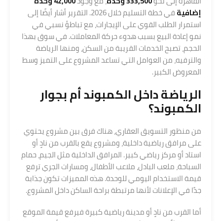
القاهرة إلى نحو
333,500 وحدة
، مع وجود
42,000 وحدة
إضافية
في خطة التسليم خلال 2026. التقرير أشار أيضًا إلى
استمرار الطلب القوي على الإيجارات، مع تباطؤ نسبي في
نمو إعادة البيع بسبب هدوء حركة المعاملات. في سوق بهذا
الحجم، تصبح الخدمات القريبة من السكن، ومنها الرياضة
والترفيه، من العوامل التي تساعد المشروع على التميز وسط
المعروض الكبير.
الرياضة داخل الكمبوند أم بجوار
الكمبوند؟
من منظور التسويق العقاري، هناك فرق بين مشروع يحتوي
على مرافق رياضية داخلية، ومشروع يقع بالقرب من نادٍ أو
استاد أو مركز رياضي كبير. المرافق الداخلية مثل الجيم، حمام
السباحة، ملعب البادل، ملاعب الأطفال، ومسارات الجري ترفع
قيمة الاستخدام اليومي للوحدة. هذه المميزات تكون جذابة
جدًا في الإعلانات لأنها مرتبطة براحة الساكن داخل المشروع.
أما القرب من نادٍ أو مدينة رياضية كبيرة فيرفع قيمة الموقع