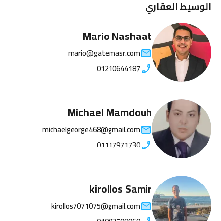
الوسيط العقاري
Mario Nashaat
mario@gatemasr.com
01210644187
Michael Mamdouh
michaelgeorge468@gmail.com
01117971730
kirollos Samir
kirollos7071075@gmail.com