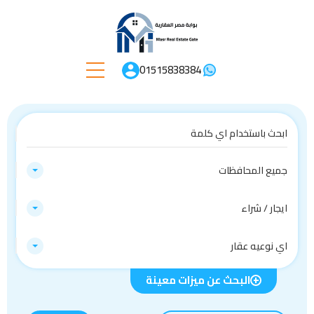
01515838384
جميع المحافظات
ايجار / شراء
اي نوعيه عقار
البحث عن ميزات معينة