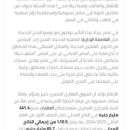
للأطفال والعائلات ونمط حياة صحي؟ هذه الأسئلة تحولت من
تفاصيل ثانوية إلى عناصر تسويقية واستثمارية تؤثر مباشرة
في الطلب، وبالتالي في السعر.
في مصر، يزداد هذا التأثير بوضوح مع توسع المدن الجديدة
مثل
العاصمة الإدارية
، القاهرة الجديدة، الشيخ زايد، السادس
من أكتوبر، العلمين الجديدة، والساحل الشمالي. هذه المناطق
لا تُباع فقط على أساس المباني، بل على أساس “أسلوب حياة”
متكامل. لذلك نلاحظ أن المشروعات التي تضم نوادي، مسارات
مشي وجري، ملاعب، جيم، مساحات خضراء، ومناطق ترفيه
عائلية غالبًا ما تكون أكثر قدرة على جذب العملاء والحفاظ
على قيمتها على المدى الطويل.
الأرقام تؤكد أن السوق العقاري المصري كبير ومؤثر. وفقًا
لبيانات منشورة عن غرفة التجارة الأمريكية في مصر نقلًا عن
البنك المركزي المصري، ساهم قطاع
العقارات
بنحو
441.4
مليار جنيه
في الناتج المحلي خلال النصف الأول من العام
المالي 2024/2025، بما يمثل
10.5% من إجمالي الناتج
المحلي
، مع استثمارات منفذة بلغت
65.7 مليار جنيه
خلال