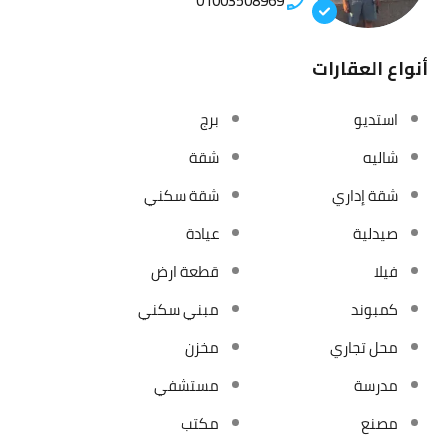
01003508969
أنواع العقارات
استديو
برج
شاليه
شقة
شقة إداري
شقة سكني
صيدلية
عيادة
فيلا
قطعة ارض
كمبوند
مبني سكني
محل تجاري
مخزن
مدرسة
مستشفي
مصنع
مكتب