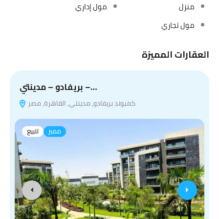
منزل
مول إداري
مول تجاري
العقارات المميزة
بريفادو – مدينتي –…
كمبوند بريفادو, مدينتي, القاهرة, مصر
مميز
للبيع