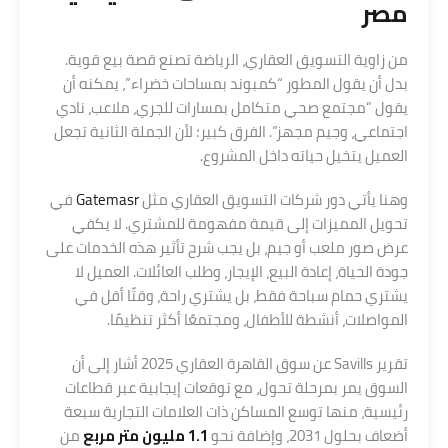
مصر
من زاوية التسويق العقاري، الرياضة تصنع قصة بيع قوية.
بدل أن يقول المطور “كمبوند بمساحات خضراء”، يمكنه أن
يقول “مجتمع صحي متكامل بمسارات للجري، ملاعب، نادي
اجتماعي، وجيم مجهز”. الفرق كبير؛ لأن الجملة الثانية تجعل
العميل يتخيل حياته داخل المشروع.
وهنا يأتي دور شركات التسويق العقاري مثل
Gatemasr
في
تحويل المميزات إلى قيمة مفهومة للمشتري. لا يكفي
عرض صور ملعب أو جيم، بل يجب شرح تأثير هذه الخدمات على
جودة الحياة، إعادة البيع، الإيجار، وطلب العائلات. العميل لا
يشتري حمام سباحة فقط، بل يشتري راحة، وقتًا أقل في
المواصلات، أنشطة للأطفال، ومجتمعًا أكثر تنظيمًا.
تقرير Savills عن سوق القاهرة العقاري 2025 أشار إلى أن
السوق يمر بمرحلة تحول، مع توقعات إيجابية عبر قطاعات
رئيسية، منها توسع المساكن ذات العلامات التجارية سبعة
أضعاف بحلول 2031، وإضافة نحو
1.1 مليون متر مربع
من