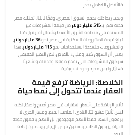
فالأفضل التعامل بحذر.
ويجب ربط ذلك بحجم السوق المصري. وفقًا لـ JLL، تمتلك مصر
حصة تقدر بـ
515 مليار دولار
من قيمة المشروعات غير
المسندة في منطقة الشرق الأوسط وشمال أفريقيا، كما
تبلغ قيمة المشروعات السكنية في مصر نحو
36 مليار دولار
،
والمشروعات متعددة الاستخدامات نحو
115 مليار دولار
. هذا
يعني أن السوق كبير ومليء بالفرص، لكن التميز الحقيقي
سيكون للمشروعات التي تقدم موقعًا وخدمات وتشغيلًا
فعليًا، وليس مجرد وعود تسويقية.
الخلاصة: الرياضة ترفع قيمة
العقار عندما تتحول إلى نمط حياة
تأثير الرياضة على أسعار العقارات في مصر أصبح واضحًا، لكنه
ليس تأثيرًا عشوائيًا. النادي، الملعب، الجيم، ومسار الجري لا
يرفعون السعر فقط لأنهم موجودون، بل لأنهم يرفعون جودة
الحياة، يزيدون الطلب، يحسنون فرص الإيجار، ويدعمون إعادة
البيع.