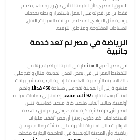
للسوق المصري؛ لأن القيمة لا تأتي من وجود ملعب ضخم
فقط، بل من قدرته على العمل باستمرار وربطه بخدمات
يومية مثل النوادي، المطاعم، مواقف السيارات، النقل،
المساحات المفتوحة، ومناطق الترفيه.
الرياضة في مصر لم تعد خدمة
جانبية
في مصر، أصبح
الاستثمار
في البنية الرياضية جزءًا من
التخطيط العمراني في بعض المدن الجديدة. مثال واضح على
ذلك المدينة الأولمبية بالعاصمة الإدارية الجديدة. تشير بيانات
منشورة إلى أن المدينة تقع على مساحة
468 فدانًا
، وتضم
استادًا بسعة تقارب
92 ألف مقعد
، إضافة إلى حمامات سباحة
أولمبية، صالات ألعاب، ملاعب كرة، ملاعب خماسية، تنس،
اسكواش، كرة طائرة، كرة سلة، هوكي، ومرافق متعددة
الاستخدامات. كما ذكرت رويترز أن مصر أنفقت مليارات
الدولارات خلال السنوات الأخيرة على منشآت وملاعب ومدن
رياضية، وأن المدينة الأولمبية في العاصمة الإدارية مخطط