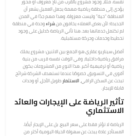
نفسه. مثلًا، وجود مشروع بالقرب من نادٍ معروف أو محور
يؤدي إلى منطقة رياضية مهمة يجعل العميل يشعر أن
المنطقة “حية” وليست معزولة. وهذا مهم جدًا في المدن
الجديدة؛ لأن بعض العملاء يخافون من
شراء
وحدة في منطقة
لم تكتمل خدماتها بعد. هنا تأتي الرياضة كدليل على وجود
تخطيط وخدمات وحركة مستقبلية.
أفضل سيناريو عقاري هو الجمع بين الاثنين: مشروع يملك
مرافق رياضية داخلية، وفي الوقت نفسه قريب من بنية
رياضية أو ترفيهية أكبر. هذا النوع من المشروعات يكون
أقوى في التسويق، خصوصًا عندما تستهدف الشركة شرائح
تبحث عن السكن الراقي،
الاستثمار
طويل الأجل، أو وحدات
قابلة للإيجار.
تأثير الرياضة على الإيجارات والعائد
الاستثماري
الرياضة لا تؤثر فقط على سعر البيع، بل على الإيجار أيضًا.
المستأجر عادة يبحث عن سهولة الحياة اليومية أكثر من