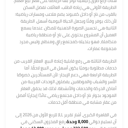
هناك أربع طرق رئيسية تؤثر بها الرياضة على سعر بيع العقار.
الطريقة الأولى هي زيادة الطلب. العائلات تفضل السكن
بالقرب من نادٍ أو داخل كمبوند يضم ملاعب ومسارات رياضية؛
لأن ذلك يوفر وقتًا ويجعل الحياة اليومية أسهل. الطريقة
الثانية هي تحسين الصورة الذهنية للمكان. عندما يسمع
العميل أن المشروع يحتوي على نادٍ أو منطقة رياضية
متكاملة، فهو يتخيله كمجتمع راقٍ ومنظم، وليس مجرد
مجموعة عمارات.
الطريقة الثالثة هي رفع قابلية إعادة البيع. العقار القريب من
خدمات مطلوبة يوميًا يكون أسهل في البيع لاحقًا. أما
الطريقة الرابعة فهي دعم الإيجار؛ لأن المستأجرين، خصوصًا
الأسر والشباب والموظفين، يفضلون الوحدات القريبة من
أماكن الحركة والخدمات والأنشطة. لذلك قد يحقق العقار
الموجود بجوار نادٍ أو داخل مجتمع رياضي عائدًا إيجاريًا أفضل
من عقار مشابه في منطقة أقل خدمات.
في القاهرة الكبرى، أشار تقرير JLL للربع الأول من 2026 إلى
أن تسليم حوالي
8,000 وحدة
رفع المخزون السكني في