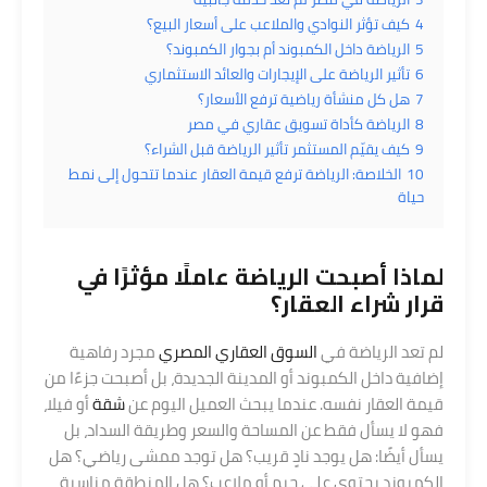
4
كيف تؤثر النوادي والملاعب على أسعار البيع؟
5
الرياضة داخل الكمبوند أم بجوار الكمبوند؟
6
تأثير الرياضة على الإيجارات والعائد الاستثماري
7
هل كل منشأة رياضية ترفع الأسعار؟
8
الرياضة كأداة تسويق عقاري في مصر
9
كيف يقيّم المستثمر تأثير الرياضة قبل الشراء؟
10
الخلاصة: الرياضة ترفع قيمة العقار عندما تتحول إلى نمط
حياة
لماذا أصبحت الرياضة عاملًا مؤثرًا في
قرار
شراء
العقار؟
لم تعد الرياضة في
السوق العقاري المصري
مجرد رفاهية
إضافية داخل الكمبوند أو المدينة الجديدة، بل أصبحت جزءًا من
قيمة العقار نفسه. عندما يبحث العميل اليوم عن
شقة
أو فيلا،
فهو لا يسأل فقط عن المساحة والسعر وطريقة السداد، بل
يسأل أيضًا: هل يوجد نادٍ قريب؟ هل توجد ممشى رياضي؟ هل
الكمبوند يحتوي على جيم أو ملاعب؟ هل المنطقة مناسبة