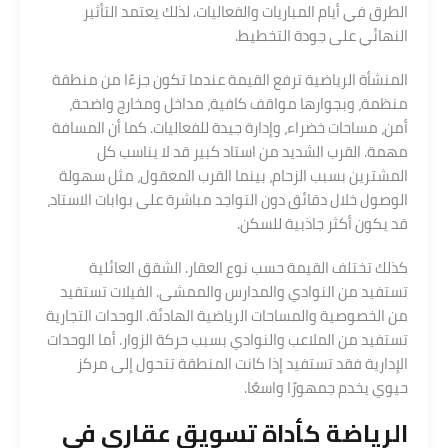
الطرق في أيام المباريات والفعاليات. لذلك يعتمد التأثير
النهائي على جودة التخطيط.
المنشأة الرياضية ترفع القيمة عندما تكون جزءًا من منطقة
منظمة، وبجوارها مواقف كافية، مداخل ومخارج واضحة،
أمن، مساحات خضراء، وإدارة جيدة للفعاليات. كما أن المسافة
مهمة. القرب الشديد من استاد كبير قد لا يناسب كل
المشترين بسبب الزحام، بينما القرب المعقول، مثل سهولة
الوصول خلال دقائق دون التواجد مباشرة على بوابات الاستاد،
قد يكون أكثر جاذبية للسكن.
كذلك تختلف القيمة حسب نوع العقار. الشقق العائلية
تستفيد من النوادي والمدارس والممشى. الفيلات تستفيد
من الخصوصية والمساحات الرياضية الهادئة. الوحدات التجارية
تستفيد من الملاعب والنوادي بسبب حركة الزوار. أما الوحدات
الإدارية فقد تستفيد إذا كانت المنطقة تتحول إلى مركز
حيوي يخدم جمهورًا واسعًا.
الرياضة كأداة تسويق عقاري في