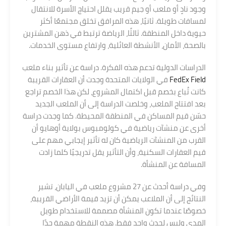
وجود نادٍ أو ملعب أو جيم قريب يقلل احتياج الأسرة للانتقال
لمسافات طويلة. ثانيًا، هذه المرافق تخلق مجتمعًا أكثر
حيوية داخل المنطقة. ثالثًا، الرياضة ترتبط في ذهن المشترين
بالصحة، الأمان، الأنشطة العائلية، وارتفاع مستوى الخدمات.
الدراسات الدولية تدعم هذه الفكرة. دراسة عن تأثير بناء ملعب
FedEx Field
في الولايات المتحدة وجدت أن العقارات القريبة
كانت تُباع بخصم قبل اكتمال المشروع، لكن هذا الخصم تراجع
بعد افتتاح الملعب، وخلصت الدراسة إلى أن الملعب الجديد
حسّن قيم المساكن في المنطقة المحيطة. كما وجدت دراسة
أخرى عن منشآت رياضية في كولومبوس بولاية أوهايو أن
القرب من المنشآت الرياضية كان له تأثير إيجابي مهم على
قيم العقارات السكنية، وأن التأثير يقل تدريجيًا كلما زادت
المسافة عن المنشأة.
وفي دراسة أحدث عن 27 مشروع ملعب في اليابان، تشير
النتائج إلى أن الملاعب يمكن أن تزيد قيمة الأراضي القريبة،
خصوصًا عندما تكون المنشأة مصممة للاستخدام طويل
المدى وليس لحدث واحد فقط. هذه النقطة مهمة جدًا