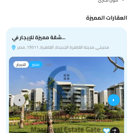
العقارات المميزة
ش
شقة مميزة للإيجار في…
مدينتي, مدينة القاهرة الجديدة, القاهرة, 19511, مصر
Hot
مميز
للايجار