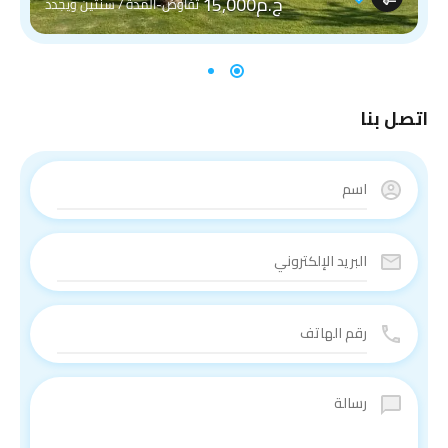
ج.م15,000
تفاوض-المدة / سنتين ويجدد
اتصل بنا