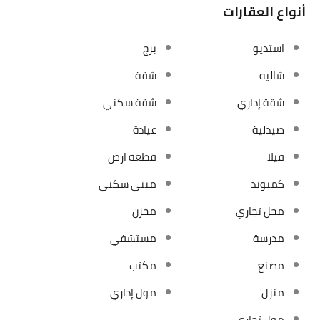
أنواع العقارات
استديو
برج
شاليه
شقة
شقة إداري
شقة سكني
صيدلية
عيادة
فيلا
قطعة ارض
كمبوند
مبني سكني
محل تجاري
مخزن
مدرسة
مستشفي
مصنع
مكتب
منزل
مول إداري
مول تجاري