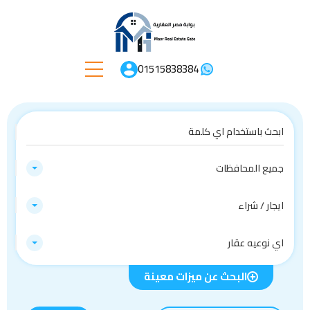
01515838384
جميع المحافظات
ايجار / شراء
اي نوعيه عقار
البحث عن ميزات معينة