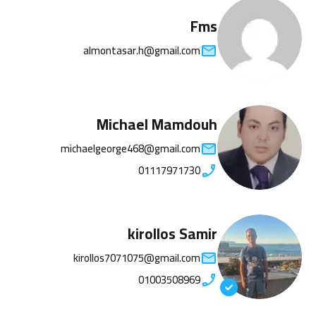
Fms
almontasar.h@gmail.com
Michael Mamdouh
michaelgeorge468@gmail.com
01117971730
kirollos Samir
kirollos7071075@gmail.com
01003508969