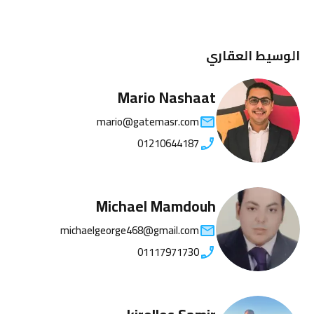
الوسيط العقاري
Mario Nashaat
mario@gatemasr.com
01210644187
Michael Mamdouh
michaelgeorge468@gmail.com
01117971730