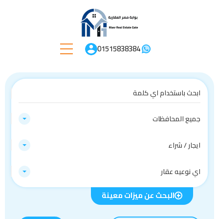
01515838384
جميع المحافظات
ايجار / شراء
اي نوعيه عقار
البحث عن ميزات معينة