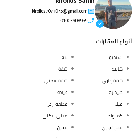
kirollos Samir
kirollos7071075@gmail.com
01003508969
أنواع العقارات
استديو
برج
شاليه
شقة
شقة إداري
شقة سكني
صيدلية
عيادة
فيلا
قطعة ارض
كمبوند
مبني سكني
محل تجاري
مخزن