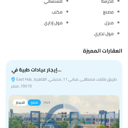
مدرسة
مستشفي
مصنع
مكتب
منزل
مول إداري
مول تجاري
العقارات المميزة
إيجار عيادات طبية في…
East Hub, طريق طلعت مصطفى, مباني 11, مدينتي, القاهرة,
19519, مصر
Hot
مميز
للايجار