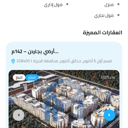
منزل
مول إداري
مول تجاري
العقارات المميزة
أرضي بجاردن – 142م…
قسم أول 6 أكتوبر، حدائق أكتوبر، محافظة الجيزة 3284051
بناء 2025
مميز
للبيع