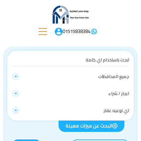
01515838384
جميع المحافظات
ايجار / شراء
اي نوعيه عقار
البحث عن ميزات معينة