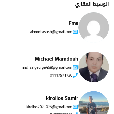
الوسيط العقاري
Fms
almontasar.h@gmail.com
Michael Mamdouh
michaelgeorge468@gmail.com
01117971730
kirollos Samir
kirollos7071075@gmail.com