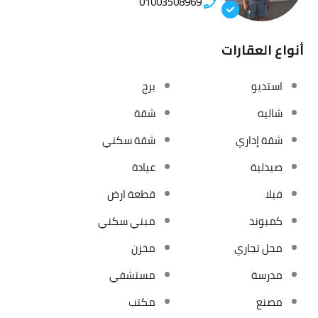
01003508969
أنواع العقارات
استديو
برج
شاليه
شقة
شقة إداري
شقة سكني
صيدلية
عيادة
فيلا
قطعة ارض
كمبوند
مبني سكني
محل تجاري
مخزن
مدرسة
مستشفي
مصنع
مكتب