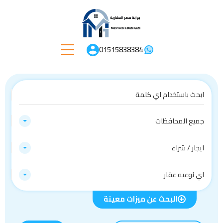
01515838384
جميع المحافظات
ايجار / شراء
اي نوعيه عقار
البحث عن ميزات معينة