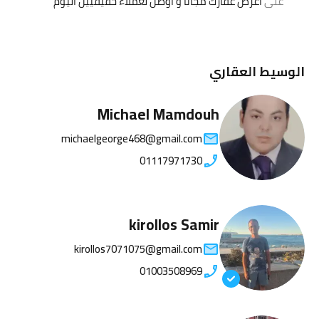
على
اعرض عقارك مجانا و أوصل لعملاء حقيقيين اليوم
الوسيط العقاري
Michael Mamdouh
michaelgeorge468@gmail.com
01117971730
kirollos Samir
kirollos7071075@gmail.com
01003508969