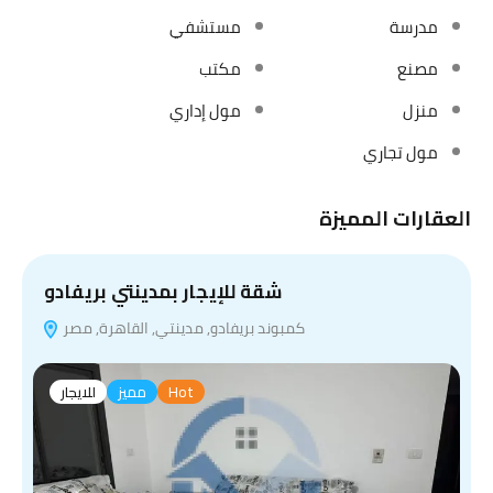
مدرسة
مستشفي
مصنع
مكتب
منزل
مول إداري
مول تجاري
العقارات المميزة
شقة للإيجار بمدينتي بريفادو
كمبوند بريفادو, مدينتي, القاهرة, مصر
ف
Hot
مميز
للايجار