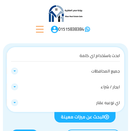
01515838384
جميع المحافظات
ايجار / شراء
اي نوعيه عقار
البحث عن ميزات معينة