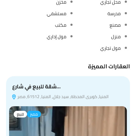
محل تجاري
مخزن
مدرسة
مستشفي
مصنع
مكتب
منزل
مول إداري
مول تجاري
العقارات المميزة
ي
شقة للبيع في شارع…
المنيا, كوبرى المحطة, سيد جلال, المنيا, 61512, مصر
مميز
للبيع