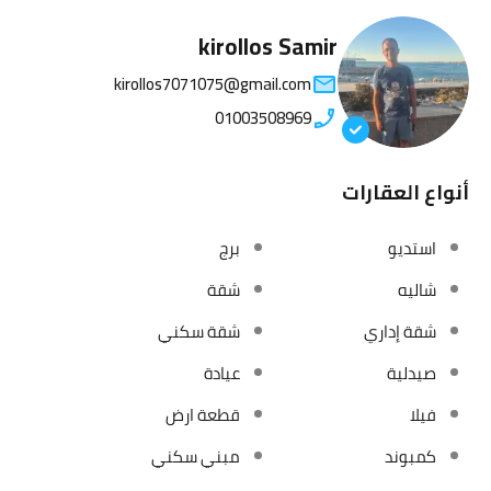
kirollos Samir
kirollos7071075@gmail.com
01003508969
أنواع العقارات
استديو
برج
شاليه
شقة
شقة إداري
شقة سكني
صيدلية
عيادة
فيلا
قطعة ارض
كمبوند
مبني سكني