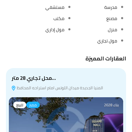
مدرسة
مستشفي
مصنع
مكتب
منزل
مول إداري
مول تجاري
العقارات المميزة
محل تجاري 28 متر…
المنيا الجديدة ميدان اللوتس امام استراحه المحافظ
بناء 2028
مميز
للبيع