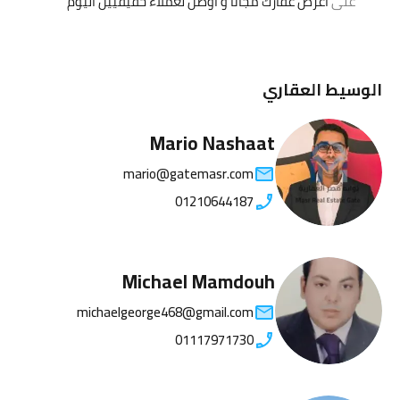
على
اعرض عقارك مجانا و أوصل لعملاء حقيقيين اليوم
الوسيط العقاري
Mario Nashaat
mario@gatemasr.com
01210644187
Michael Mamdouh
michaelgeorge468@gmail.com
01117971730