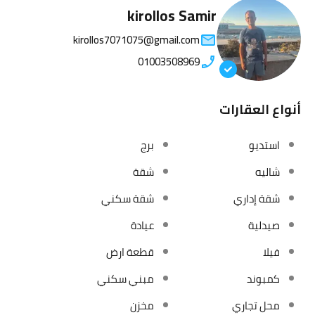
kirollos Samir
kirollos7071075@gmail.com
01003508969
أنواع العقارات
استديو
برج
شاليه
شقة
شقة إداري
شقة سكني
صيدلية
عيادة
فيلا
قطعة ارض
كمبوند
مبني سكني
محل تجاري
مخزن