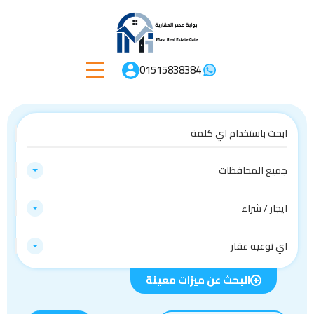
01515838384
جميع المحافظات
ايجار / شراء
اي نوعيه عقار
البحث عن ميزات معينة