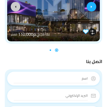
ج.م110,000
يبدأ من
للمتر
اتصل بنا