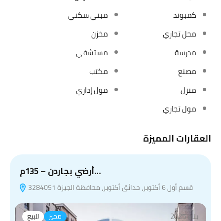
كمبوند
مبني سكني
محل تجاري
مخزن
مدرسة
مستشفي
مصنع
مكتب
منزل
مول إداري
مول تجاري
العقارات المميزة
أرضي بجاردن – 135م…
قسم أول 6 أكتوبر، حدائق أكتوبر، محافظة الجيزة 3284051
بناء 2025
مميز
للبيع