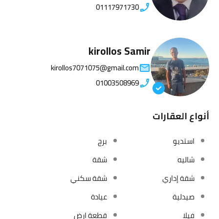
01117971730
kirollos Samir
kirollos7071075@gmail.com
01003508969
أنواع العقارات
استديو
برج
شاليه
شقة
شقة إداري
شقة سكني
صيدلية
عيادة
فيلا
قطعة ارض