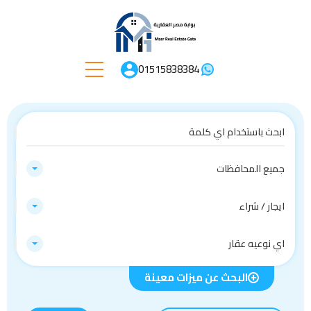
01515838384
جميع المحافظات
ايجار / شراء
اي نوعيه عقار
البحث عن ميزات معينة