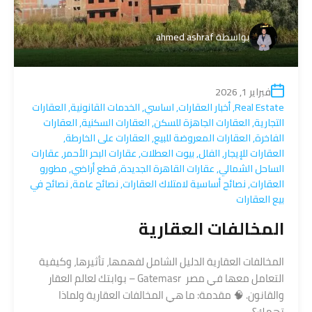
بواسطة
ahmed ashraf
فبراير 1, 2026
Real Estate
,
أخبار العقارات
,
اساسي
,
الخدمات القانونية
,
العقارات
التجارية
,
العقارات الجاهزة للسكن
,
العقارات السكنية
,
العقارات
الفاخرة
,
العقارات المعروضة للبيع
,
العقارات على الخارطة
,
العقارات للإيجار
,
الفلل
,
بيوت العطلات
,
عقارات البحر الأحمر
,
عقارات
الساحل الشمالي
,
عقارات القاهرة الجديدة
,
قطع أراضي
,
مطورو
العقارات
,
نصائح أساسية لامتلاك العقارات
,
نصائح عامة
,
نصائح في
بيع العقارات
المخالفات العقارية
المخالفات العقارية الدليل الشامل لفهمها، تأثيرها، وكيفية
التعامل معها في مصر Gatemasr – بوابتك لعالم العقار
والقانون. 🧠 مقدمة: ما هي المخالفات العقارية ولماذا
تهمك؟.