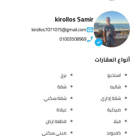
kirollos Samir
kirollos7071075@gmail.com
01003508969
أنواع العقارات
استديو
برج
شاليه
شقة
شقة إداري
شقة سكني
صيدلية
عيادة
فيلا
قطعة ارض
كمبوند
مبني سكني