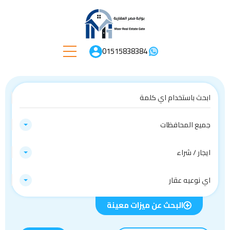
01515838384
جميع المحافظات
ايجار / شراء
اي نوعيه عقار
البحث عن ميزات معينة