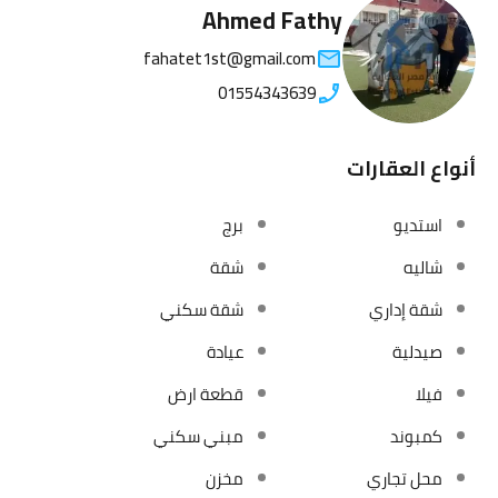
Ahmed Fathy
fahatet1st@gmail.com
01554343639
أنواع العقارات
استديو
برج
شاليه
شقة
شقة إداري
شقة سكني
صيدلية
عيادة
فيلا
قطعة ارض
كمبوند
مبني سكني
محل تجاري
مخزن