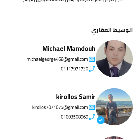
الوسيط العقاري
Michael Mamdouh
michaelgeorge468@gmail.com
01117971730
kirollos Samir
kirollos7071075@gmail.com
01003508969