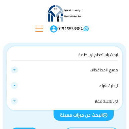
01515838384
جميع المحافظات
ايجار / شراء
اي نوعيه عقار
البحث عن ميزات معينة