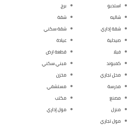
استديو
برج
شاليه
شقة
شقة إداري
شقة سكني
صيدلية
عيادة
فيلا
قطعة ارض
كمبوند
مبني سكني
محل تجاري
مخزن
مدرسة
مستشفي
مصنع
مكتب
منزل
مول إداري
مول تجاري