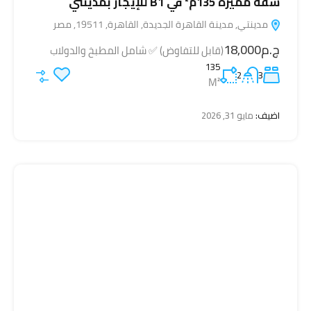
شقة مميزة 135م² في B1 للإيجار بمدينتي
مدينتي, مدينة القاهرة الجديدة, القاهرة, 19511, مصر
ج.م18,000
(قابل للتفاوض) ✅ شامل المطبخ والدولاب
135
2
3
M²
اضيف:
مايو 31, 2026