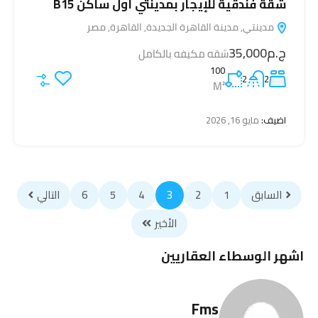
شقة فندقية للإيجار بمدينتي أول ساكن B15
مدينتي, مدينة القاهرة الجديدة, القاهرة, مصر
ج.م35,000
شقه مكيفه بالكامل
100
2
2
M²
اضيف:
مايو 16, 2026
السابق
1
2
3
4
5
6
التالي
الأخير
اشهر الوسطاء العقاريين
Fms