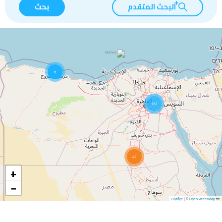
البحث المتقدم
بحث
6
132
42
+
−
|
©
OpenStreetMap
Leaflet