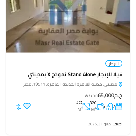
للايجار
فيلا للإيجار Stand Alone نموذج X بمدينتي
مدينتي, مدينة القاهرة الجديدة, القاهرة, 19511, مصر
ج.م65,000
فقط🔥
447
320
3
7
M²
M²
اضيف:
مايو 31, 2026