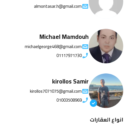
almontasar.h@gmail.com
Michael Mamdouh
michaelgeorge468@gmail.com
01117971730
kirollos Samir
kirollos7071075@gmail.com
01003508969
انواع العقارات