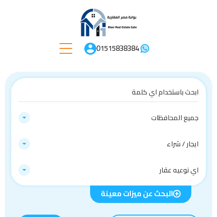
01515838384
جميع المحافظات
ايجار / شراء
اي نوعيه عقار
البحث عن ميزات معينة