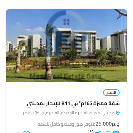
للايجار
شقة مميزة 165م² في B11 للإيجار بمدينتي
مدينتي, مدينة القاهرة الجديدة, القاهرة, 19511, مصر
ج.م25,000
متوفر صور وفيديو كامل للشقة
165