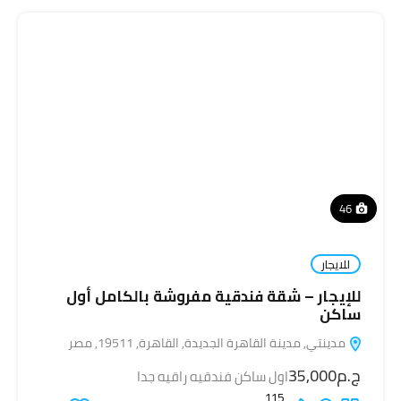
46
للايجار
للإيجار – شقة فندقية مفروشة بالكامل أول
ساكن
مدينتي, مدينة القاهرة الجديدة, القاهرة, 19511, مصر
ج.م35,000
اول ساكن فندقيه راقيه جدا
115