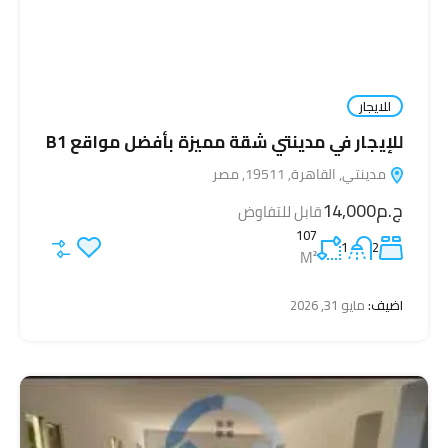
للايجار
للإيجار في مدينتي شقة مميزة بأفضل مواقع B1
مدينتي, القاهرة, 19511, مصر
ج.م14,000
قابل للتفاوض
107
1
2
M²
اضيف:
مايو 31, 2026