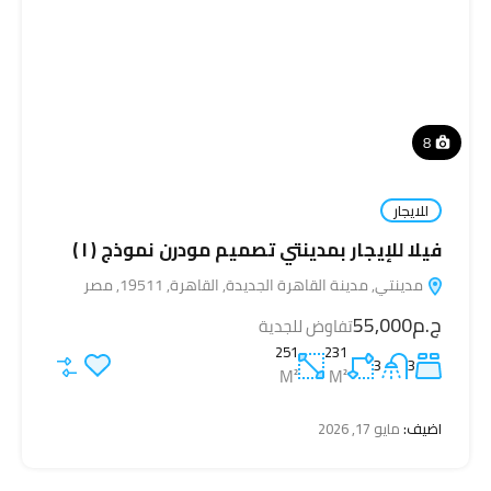
8
للايجار
فيلا للإيجار بمدينتي تصميم مودرن نموذج ( I )
مدينتي, مدينة القاهرة الجديدة, القاهرة, 19511, مصر
ج.م55,000
تفاوض للجدية
251
231
3
3
M²
M²
اضيف:
مايو 17, 2026