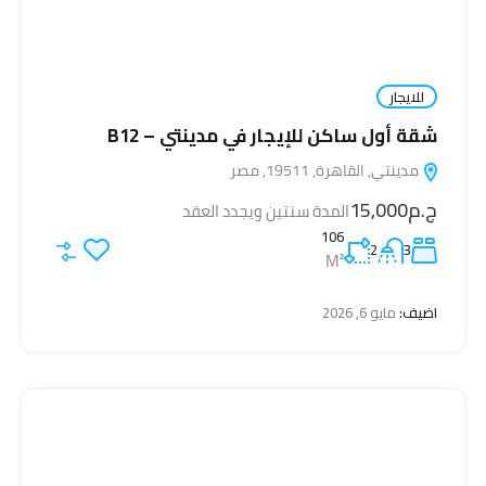
للايجار
شقة أول ساكن للإيجار في مدينتي – B12
مدينتي, القاهرة, 19511, مصر
ج.م15,000
المدة سنتين ويجدد العقد
106
2
3
M²
اضيف:
مايو 6, 2026