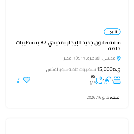
للايجار
شقة قانون جديد للإيجار بمدينتي B7 بتشطيبات
خاصة
مدينتي, القاهرة, 19511, مصر
ج.م15,000
تشطيبات خاصه سوبرلوكس
96
2
2
M²
اضيف:
مايو 16, 2026