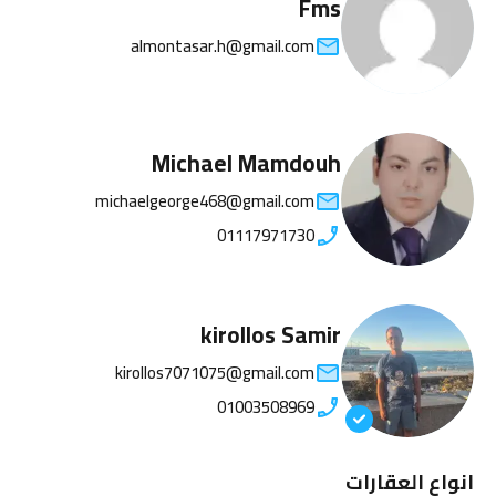
Fms
almontasar.h@gmail.com
Michael Mamdouh
michaelgeorge468@gmail.com
01117971730
kirollos Samir
kirollos7071075@gmail.com
01003508969
انواع العقارات