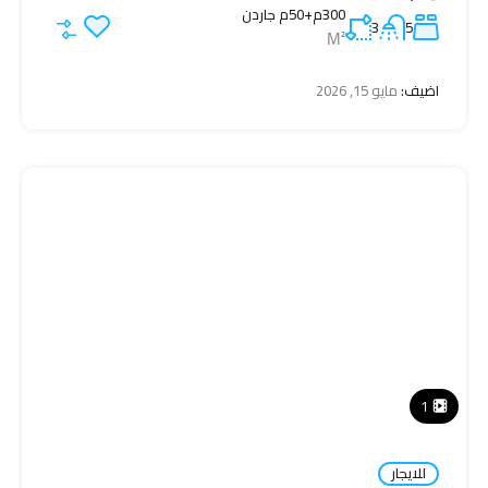
300م+50م جاردن
3
5
M²
اضيف:
مايو 15, 2026
1
للايجار