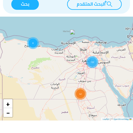
البحث المتقدم
بحث
6
132
42
+
−
|
©
OpenStreetMap
Leaflet