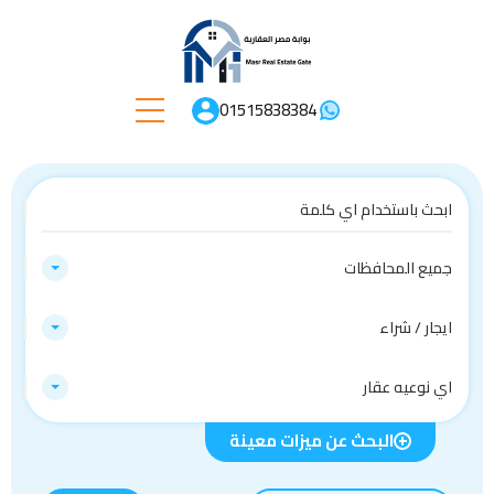
01515838384
جميع المحافظات
ايجار / شراء
اي نوعيه عقار
البحث عن ميزات معينة