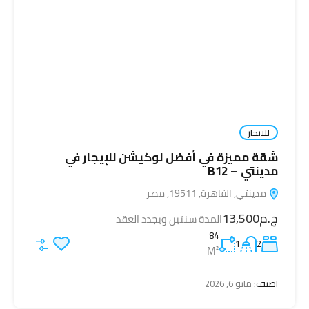
للايجار
شقة مميزة في أفضل لوكيشن للإيجار في
مدينتي – B12
مدينتي, القاهرة, 19511, مصر
ج.م13,500
المدة سنتين ويجدد العقد
84
1
2
M²
اضيف:
مايو 6, 2026