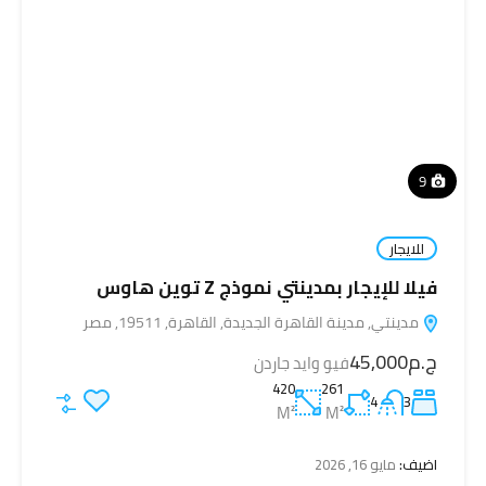
9
للايجار
فيلا للإيجار بمدينتي نموذج Z توين هاوس
مدينتي, مدينة القاهرة الجديدة, القاهرة, 19511, مصر
ج.م45,000
فيو وايد جاردن
420
261
4
3
M²
M²
اضيف:
مايو 16, 2026