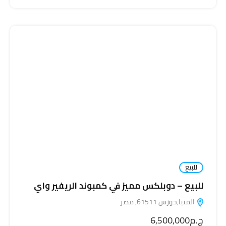
للبيع
للبيع – دوبلكس مميز في كمبوند الريفير واي
المنيا,حورس 61511, مصر
ج.م6,500,000