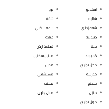
استديو
برج
شاليه
شقة
شقة إداري
شقة سكني
صيدلية
عيادة
فيلا
قطعة ارض
كمبوند
مبني سكني
محل تجاري
مخزن
مدرسة
مستشفي
مصنع
مكتب
منزل
مول إداري
مول تجاري