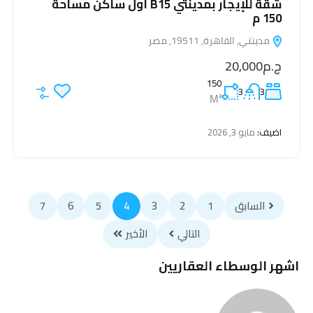
شقة للإيجار بمدينتي B15 أول ساكن مساحة
150 م
مدينتي, القاهرة, 19511, مصر
ج.م20,000
150
3
3
M²
اضيف:
مايو 3, 2026
السابق
1
2
3
4
5
6
7
التالي
الأخير
اشهر الوسطاء العقاريين