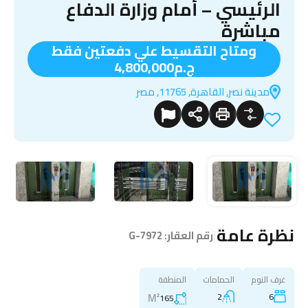
الرئيسي – أمام وزارة الدفاع
مباشرة
ومتاح التقسيط علي دفعتين فقط
ج.م4,800,000
مدينة نصر, القاهرة, 11765, مصر
نظرة عامة
|
رقم العقار:
G-7972
غرف النوم
الحمامات
المنطقة
M²
2
6
165