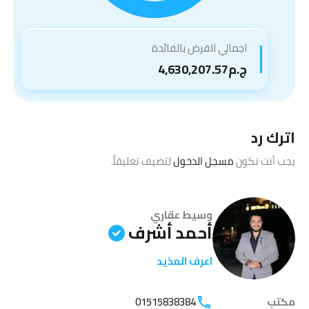
اجمالي القرض بالفائدة
ج.م4,630,207.57
اترك رد
يجب أنت تكون
مسجل الدخول
لتضيف تعليقاً.
وسيط عقاري
أحمد أشرف
اعرف المذيد
مكتب
01515838384