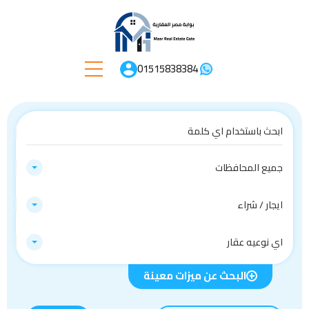
01515838384
جميع المحافظات
ايجار / شراء
اي نوعيه عقار
البحث عن ميزات معينة