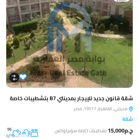
شقة قانون جديد للإيجار بمدينتي B7 بتشطيبات خاصة
مدينتي, القاهرة, 19511, مصر
شقة
ج.م15,000
96
تشطيبات خاصه سوبرلوكس
2
2
M²