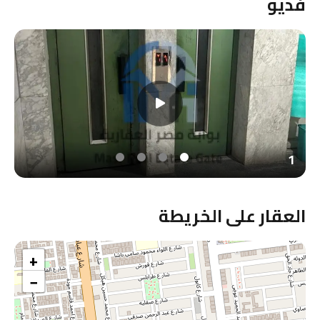
فديو
1
العقار على الخريطة
+
−