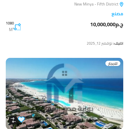
New Minya - Fifth District
مصنع
ج.م10,000,000
1080
M²
اضيف:
نوفمبر 12, 2025
للايجار