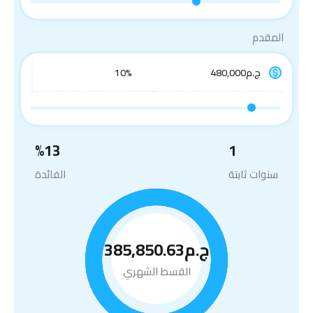
المقدم
%
13
1
سنوات ثابتة
الفائدة
ج.م385,850.63
القسط الشهري