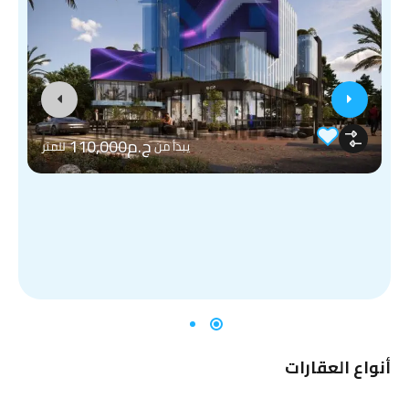
ج.م110,000
يبدأ من
للمتر
أنواع العقارات