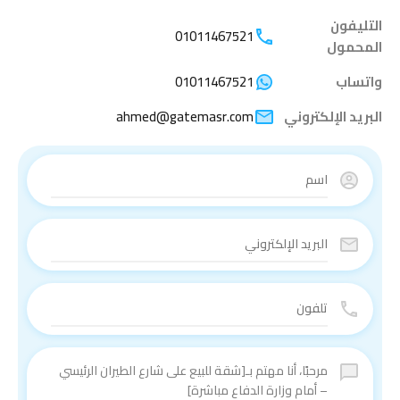
التليفون
01011467521
المحمول
واتساب
01011467521
البريد الإلكتروني
ahmed@gatemasr.com