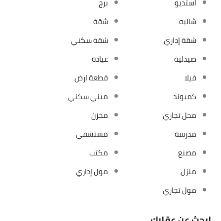
استديو
برج
شاليه
شقة
شقة إداري
شقة سكني
صيدلية
عيادة
فيلا
قطعة ارض
كمبوند
مبني سكني
محل تجاري
مخزن
مدرسة
مستشفي
مصنع
مكتب
منزل
مول إداري
مول تجاري
ابحث عن عقارك