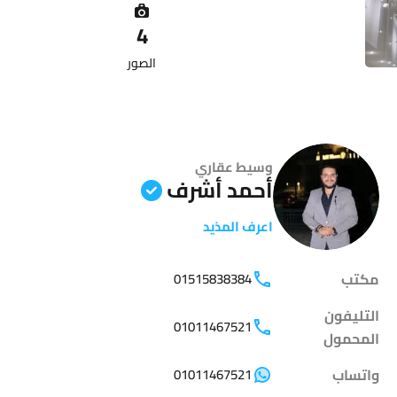
4
الصور
وسيط عقاري
أحمد أشرف
اعرف المذيد
مكتب
01515838384
التليفون
01011467521
المحمول
واتساب
01011467521