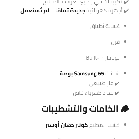
✔️ تكييفات في جميع الغرف + المطبخ
✔️ أجهزة كهربائية
جديدة تمامًا – لم تُستعمل
:
غسالة أطباق
فرن
بوتاجاز Built-in
شاشة
Samsung 65 بوصة
✔️ غاز طبيعي
✔️ عداد كهرباء خاص
🪵 الخامات والتشطيبات
خشب المطبخ
كونتر دهان أوستر