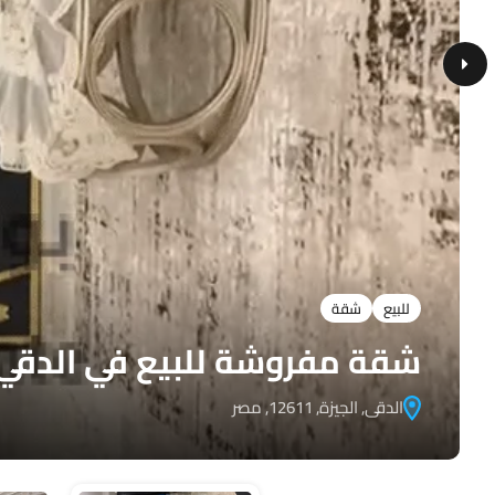
للبيع
شقة
شقة مفروشة للبيع في الدقي
الدقى, الجيزة, 12611, مصر