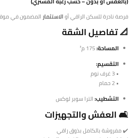
(بالعفش أو بدون – حسب رغبة المشتري)
فرصة نادرة للسكن الراقي أو
الاستثمار
المضمون في موقع 
📐
تفاصيل الشقة
المساحة:
175 م²
التقسيم:
• 3 غرف نوم
• 2 حمام
التشطيب:
الترا سوبر لوكس
🛋️ العفش والتجهيزات
✔️ مفروشة بالكامل بذوق راقي