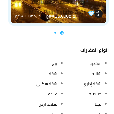
ج.م25,000
تفاوض - أقل مدة ست شهور
أنواع العقارات
استديو
برج
شاليه
شقة
شقة إداري
شقة سكني
صيدلية
عيادة
فيلا
قطعة ارض