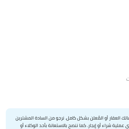
ج.م3,218,000
ت
ك العقار أو المُعلن بشكل كامل. نرجو من السادة المشترين
لية شراء أو إيجار. كما ننصح بالاستعانة بأحد الوكلاء أو