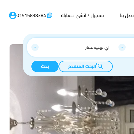
تصل بنا
تسجيل / انشي حسابك
01515838384
اي نوعيه عقار
البحث المتقدم
بحث