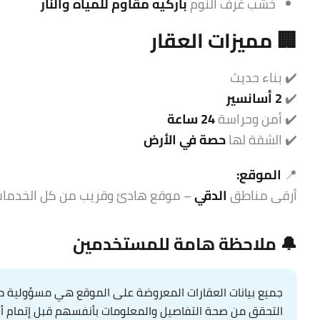
خشب غرف النوم
باركيه مقاوم للمياه والنار
🏢 مميزات العقار
✔️ بناء حديث
✔️
2 أسانسير
✔️ أمن وحراسة
24 ساعة
✔️ الشقة لها
حصة في الأرض
📍
الموقع:
أرقى مناطق
الدقي
– موقع هادئ وقريب من كل الخدما
🔔 ملاحظة هامة للمستخدمين
جميع بيانات العقارات المعروضة على الموقع هي مسؤولية مال
التحقق من صحة التفاصيل والمعلومات بأنفسهم قبل إتمام أي عم