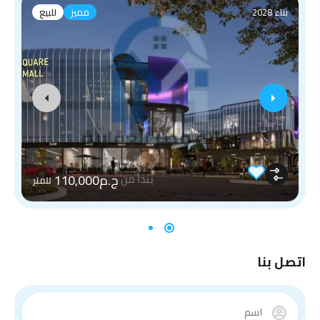
بناء 2028
مميز
للبيع
ج.م110,000
يبدأ من
للمتر
اتصل بنا