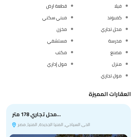
فيلا
قطعة ارض
كمبوند
مبني سكني
محل تجاري
مخزن
مدرسة
مستشفي
مصنع
مكتب
منزل
مول إداري
مول تجاري
العقارات المميزة
ب
محل تجاري 178 متر…
الحى السياحي, المنيا الجديدة, المنيا, مصر