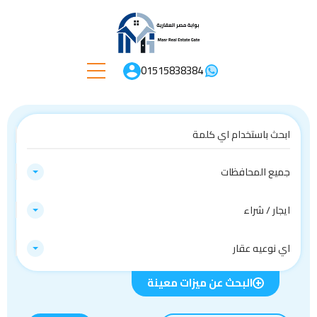
01515838384
جميع المحافظات
ايجار / شراء
اي نوعيه عقار
البحث عن ميزات معينة