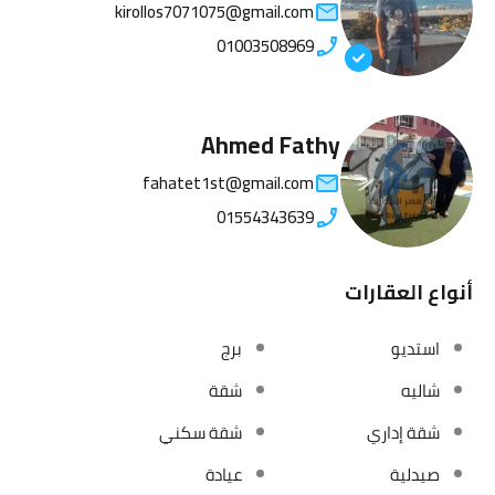
kirollos7071075@gmail.com
01003508969
Ahmed Fathy
fahatet1st@gmail.com
01554343639
أنواع العقارات
استديو
برج
شاليه
شقة
شقة إداري
شقة سكني
صيدلية
عيادة