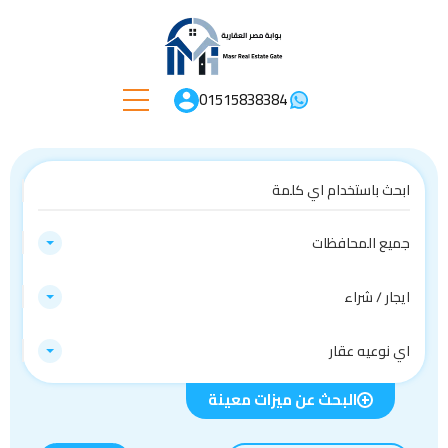
01515838384
جميع المحافظات
ايجار / شراء
اي نوعيه عقار
البحث عن ميزات معينة