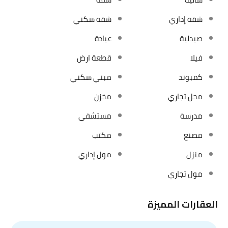
شقة إداري
شقة سكني
صيدلية
عيادة
فيلا
قطعة ارض
كمبوند
مبني سكني
محل تجاري
مخزن
مدرسة
مستشفي
مصنع
مكتب
منزل
مول إداري
مول تجاري
العقارات المميزة