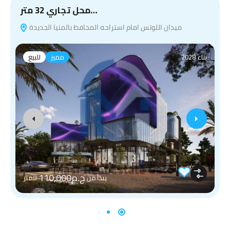
محل تجاري 32 متر…
ميدان اللوتس امام استراحه المحافظ بالمنيا الجديدة
بناء 2028
مميز
للبيع
ج.م110,000
يبدأ من
للمتر