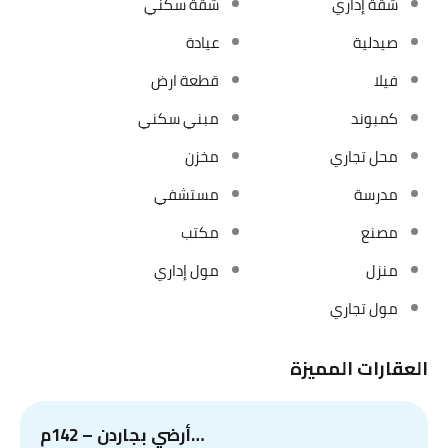
شقة إداري
شقة سكني
صيدلية
عيادة
فيلا
قطعة ارض
كمبوند
مبني سكني
محل تجاري
مخزن
مدرسة
مستشفي
مصنع
مكتب
منزل
مول إداري
مول تجاري
العقارات المميزة
أرضي بجاردن – 142م…