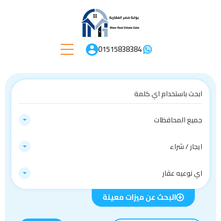
01515838384
جميع المحافظات
ايجار / شراء
اي نوعيه عقار
البحث عن ميزات معينة