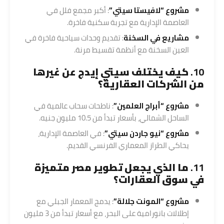
مشروع “لافيستا سيتي”
: أكبر مجمع فلل في
العاصمة الإدارية مع تجربة سكنية فاخرة.
مشاريع في السخنة
: تقديم وحدات سياحية فاخرة في
العين السخنة مع أنظمة تقسيط مرنة.
10.
كيف يختلف سيتي إيدج عن غيرها
من الشركات العقارية؟
مشروع “أبراج العلمين”
: ناطحات سحاب عالمية في
الساحل الشمالي، بأسعار تبدأ من 10.5 مليون جنيه.
مشروع “نيو جاردن سيتي”
: في العاصمة الإدارية،
يحاكي الطراز المعماري الفرنسي القديم.
11.
ما الذي يجعل تطوير مصر متميزة
في سوق العقارات؟
مشروع “المونت جلالة”
: يدمج المعمار الجبلي مع
إطلالات بانورامية على البحر، مع أسعار تبدأ من 3 مليون