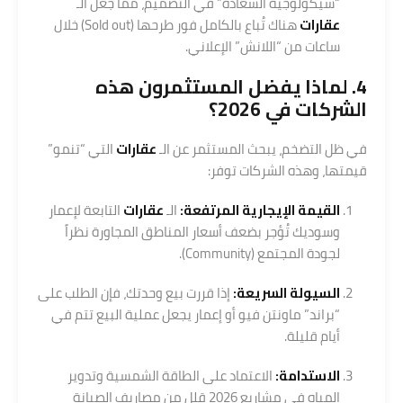
“سيكولوجية السعادة” في التصميم، مما جعل الـ
عقارات
هناك تُباع بالكامل فور طرحها (Sold out) خلال
ساعات من “اللانش” الإعلاني.
4. لماذا يفضل المستثمرون هذه
الشركات في 2026؟
في ظل التضخم، يبحث المستثمر عن الـ
عقارات
التي “تنمو”
قيمتها، وهذه الشركات توفر:
القيمة الإيجارية المرتفعة:
الـ
عقارات
التابعة لإعمار
وسوديك تُؤجر بضعف أسعار المناطق المجاورة نظراً
لجودة المجتمع (Community).
السيولة السريعة:
إذا قررت بيع وحدتك، فإن الطلب على
“براند” ماونتن فيو أو إعمار يجعل عملية البيع تتم في
أيام قليلة.
الاستدامة:
الاعتماد على الطاقة الشمسية وتدوير
المياه في مشاريع 2026 قلل من مصاريف الصيانة