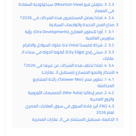
2.3
3. ماونتن فيو (Mountain View): سيكولوجية السعادة
في المعمار
2.4
4. لماذا يفضل المستثمرون هذه الشركات في 2026؟
3
صناع المدن الجديدة والواجهات السياحية
3.1
1. أورا للتطوير العقاري (Ora Developments): رؤية
ساويرس العالمية
3.2
2. شركة لافيستا (La Vista): ملوك السواحل والالتزام
3.3
3. سيتي إيدج (City Edge): أيقونة الدولة في سماء الـ
عقارات
3.4
4. لماذا تختلف هذه الشركات عن غيرها في 2026؟
4
الابتكار والنمو المتسارع (مستقبل الـ عقارات)
4.1
1. تطوير مصر (Tatweer Misr): رائدة المشاريع
المتكاملة
4.2
2. مصر إيطاليا (Misr Italia): التصميمات الأوروبية
والروح العصرية
4.3
FAQ: أبرز قادة السوق في سوق العقارات المصري
لعام 2026
5
الخاتمة: مستقبل الاستثمار في الـ عقارات المصرية