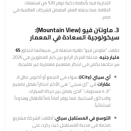
التجارية فيه بأنظمة ذكية توفر 30% من استهلاك
الطاقة، مما يجعله المقر المفضل للشركات العالمية في
مصر.
3.
ماونتن فيو (Mountain View)
:
سيكولوجية السعادة في المعمار
حققت “ماونتن فيو” طفرة مذهلة في مبيعاتها لتتجاوز
65
مليار جنيه
، محتلة المركز الرابع بين كبار المطورين في 2026.
سر نجاحها يكمن في ابتكار مفاهيم معمارية غير تقليدية.
آي سيتي (iCity)
:
سواء في التجمع أو أكتوبر، تظل الـ
عقارات
في “آي سيتي” هي الأكثر ابتكاراً بفضل تصميم
“الـ 4 مستويات” الذي يفصل بين حركة السيارات
والحدائق السكنية، مما يوفر أماناً تاماً للأطفال وهدوءاً
استثنائياً.
التوسع في المستقبل سيتي:
أطلقت الشركة مشاريع
ضخمة في مدينة المستقبل، حيث ركزت على