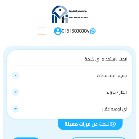
01515838384
جميع المحافظات
ايجار / شراء
اي نوعيه عقار
البحث عن ميزات معينة