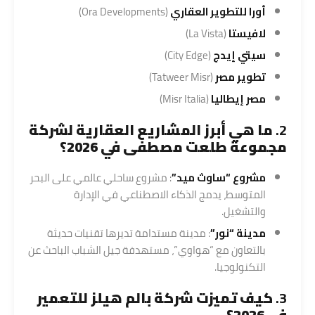
أورا للتطوير العقاري
(Ora Developments)
لافيستا
(La Vista)
سيتي إيدج
(City Edge)
تطوير مصر
(Tatweer Misr)
مصر إيطاليا
(Misr Italia)
2.
ما هي أبرز المشاريع العقارية لشركة
مجموعة طلعت مصطفى في 2026؟
مشروع “ساوث ميد”
: مشروع ساحلي عالمي على البحر
المتوسط، يدمج الذكاء الاصطناعي في الإدارة
والتشغيل.
مدينة “نور”
: مدينة مستدامة تديرها تقنيات حديثة
بالتعاون مع “هواوي”، مستهدفة جيل الشباب الباحث عن
التكنولوجيا.
3.
كيف تميزت شركة بالم هيلز للتعمير
في 2026؟