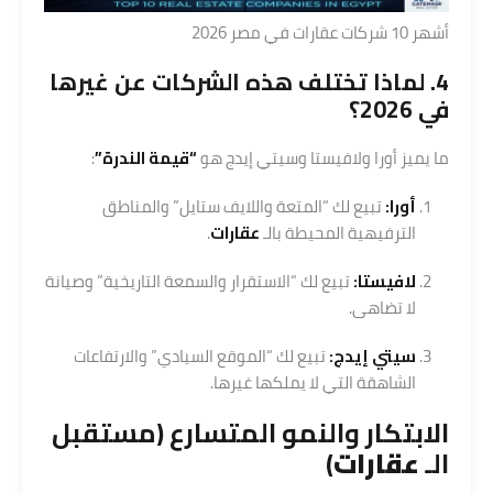
أشهر 10 شركات عقارات في مصر 2026
4. لماذا تختلف هذه الشركات عن غيرها
في 2026؟
ما يميز أورا ولافيستا وسيتي إيدج هو
“قيمة الندرة”
:
أورا:
تبيع لك “المتعة واللايف ستايل” والمناطق
الترفيهية المحيطة بالـ
عقارات
.
لافيستا:
تبيع لك “الاستقرار والسمعة التاريخية” وصيانة
لا تضاهى.
سيتي إيدج:
تبيع لك “الموقع السيادي” والارتفاعات
الشاهقة التي لا يملكها غيرها.
الابتكار والنمو المتسارع (مستقبل
الـ
عقارات
)