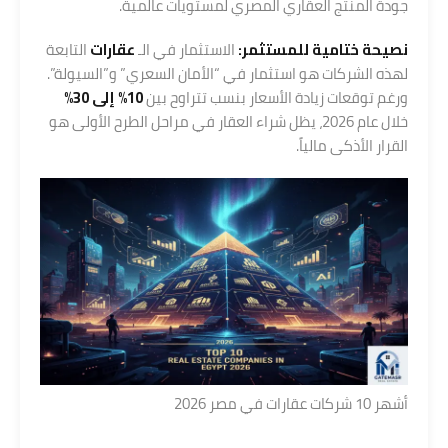
جودة المنتج العقاري المصري لمستويات عالمية.
نصيحة ختامية للمستثمر:
الاستثمار في الـ
عقارات
التابعة
لهذه الشركات هو استثمار في “الأمان السعري” و”السيولة”.
ورغم توقعات زيادة الأسعار بنسب تتراوح بين
10% إلى 30%
خلال عام 2026، يظل شراء العقار في مراحل الطرح الأولى هو
القرار الأذكى مالياً.
أشهر 10 شركات عقارات في مصر 2026