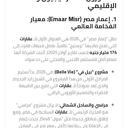
الإقليمي
1. إعمار مصر (
Emaar Misr
): معيار
الفخامة العالمي
تظل “إعمار مصر” في 2026 هي العنوان الأول للـ
عقارات
التي تمنح صاحبها “برستيج” عالمياً. بفضل مبيعات قفزت إلى
174 مليار جنيه
(حسب تقارير أواخر 2025)، أثبتت الشركة أنها
صمام أمان للمستثمر الأجنبي والمحلي على حد سواء.
مشروع “بيل في” (Belle Vie)
:
في 2026، بدأ تسليم
المراحل الأولى من هذا المشروع في الشيخ زايد الجديدة،
والذي يُعد نموذجاً للـ
عقارات
التي تمزج بين الطبيعة
الخضراء والتصميم الأوروبي الراقي.
مراسي والساحل الشمالي:
لا يزال مشروع “مراسي”
هو المحرك الرئيسي للـ
عقارات
السياحية في مصر، ومع
إطلاق مناطق جديدة مثل “سول” (Soul)، نجحت إعمار
في الحفاظ على ريادتها كأغلى سعر متر في الساحل