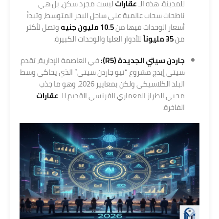
للمدينة. هذه الـ
عقارات
ليست مجرد سكن، بل هي
ناطحات سحاب عالمية على ساحل البحر المتوسط، وتبدأ
أسعار الوحدات فيها من
10.5 مليون جنيه
وتصل لأكثر
من
35 مليوناً
للأدوار العليا والوحدات الكبيرة.
جاردن سيتي الجديدة (R5):
في العاصمة الإدارية، تقدم
سيتي إيدج مشروع “نيو جاردن سيتي” الذي يحاكي وسط
البلد الكلاسيكي ولكن بمعايير 2026، وهو ما جذب
محبي الطراز المعماري الفرنسي القديم للـ
عقارات
الفاخرة.