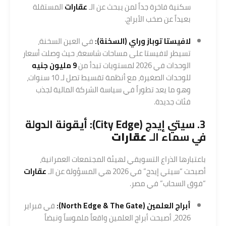
سكنية فاخرة جداً لمن يبحث عن الـ
عقارات
المستقلة
بعيداً عن صخب الأبراج.
لافيستا توباز وراي (السخنة):
في العين السخنة،
تسيطر لافيستا على مساحات شاسعة، حيث وصلت أسعار
الوحدات في 2026 لمستويات تبدأ من
9 مليون جنيه
للوحدات الصغيرة، مع أنظمة تقسيط تصل لـ 10 سنوات،
وهو ما يعد تطوراً في سياسة الشركة المالية لجذب
فئات جديدة.
3.
سيتي إيدج (City Edge)
: أيقونة الدولة
في سماء الـ
عقارات
باعتبارها الذراع التسويقي لهيئة المجتمعات العمرانية،
أصبحت “سيتي إيدج” في 2026 هي المسؤولة عن الـ
عقارات
“فوق السحاب” في مصر.
أبراج العلمين (North Edge & The Gate):
في فبراير
2026، أصبحت أبراج العلمين واقعاً ملموساً ونبضاً