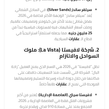
سيلفر ساندز (Silver Sands):
في الساحل الشمالي،
يُعد “سيلفر ساندز” الوجهة الأكثر فخامة في 2026.
بفضل شاطئ يمتد لأكثر من كيلومتر وتصميمات عالمية،
وصلت أسعار الشاليهات فيه لمستويات قياسية تبدأ من
25 مليون جنيه
، مما يجعله استثماراً استراتيجياً في
قطاع الـ
عقارات
السياحية.
2.
شركة لافيستا (La Vista)
: ملوك
السواحل والالتزام
تظل “لافيستا” في 2026 هي الاسم الذي يمنح العميل “راحة
البال”. الشركة التي تأسست منذ التسعينات حافظت على
مكانتها من خلال جودة البناء وسرعة التسليم وتصميماتها
الموحدة التي تمنح الـ
عقارات
طابعاً خاصاً.
لافيستا سيتي (العاصمة الإدارية):
يُعتبر من أكبر
مشروعات الفلل فقط في العاصمة الإدارية بـ 2026.
المجمع يمتد على مساحة 910 فدان، ويقدم تجربة