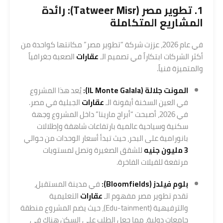
1.
تطوير مصر (Tatweer Misr)
: رائدة
المشاريع المتكاملة
في عام 2026، عززت شركة “تطوير مصر” مكانتها كواحدة من
أكثر الشركات ابتكاراً في تصميم الـ
عقارات
الصعبة جغرافياً
والمتميزة فنياً.
المونت جلالة (IL Monte Galala):
يُعد هذا المشروع
في العين السخنة أيقونة الـ
عقارات
الجبلية في مصر.
في 2026، أصبحت “أبراج مارينا” داخل المشروع وجهة
سكنية وسياحية عالمية بارتفاعات شاهقة وإطلالات
بانورامية على البحر، حيث تبدأ أسعار الوحدات من حوالي
3 مليون جنيه
للشقق الصغيرة وتصل لمستويات
مرتفعة للفيلات الفاخرة.
بلوم فيلدز (Bloomfields):
في مدينة المستقبل،
تقدم تطوير مصر مفهوم الـ
عقارات
التعليمية
والترفيهية (Edu-tainment)، حيث يضم المشروع منطقة
جامعات دولية، مما جعل الطلب على السكن هناك في