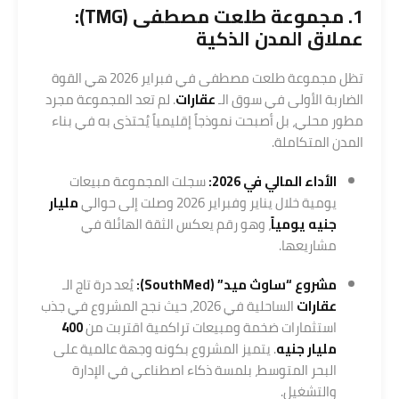
1. مجموعة طلعت مصطفى (TMG):
عملاق المدن الذكية
تظل مجموعة طلعت مصطفى في فبراير 2026 هي القوة
الضاربة الأولى في سوق الـ
عقارات
. لم تعد المجموعة مجرد
مطور محلي، بل أصبحت نموذجاً إقليمياً يُحتذى به في بناء
المدن المتكاملة.
الأداء المالي في 2026:
سجلت المجموعة مبيعات
يومية خلال يناير وفبراير 2026 وصلت إلى حوالي
مليار
جنيه يومياً
، وهو رقم يعكس الثقة الهائلة في
مشاريعها.
مشروع “ساوث ميد” (
SouthMed
):
يُعد درة تاج الـ
عقارات
الساحلية في 2026، حيث نجح المشروع في جذب
استثمارات ضخمة ومبيعات تراكمية اقتربت من
400
مليار جنيه
. يتميز المشروع بكونه وجهة عالمية على
البحر المتوسط، بلمسة ذكاء اصطناعي في الإدارة
والتشغيل.