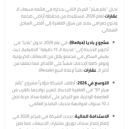
تحتل “بالم هيلز” المركز الثاني بجدارة في قائمة مبيعات الـ
عقارات
لعام 2026، مستفيدة من محفظة أراضي ضخمة
وتنوع جغرافي يمتد من شرق القاهرة إلى أقصى الساحل
الشمالي.
مشروع باديا (Badya):
في عام 2026، تحول “باديا” في
أكتوبر الجديدة إلى “مدينة الـ 15 دقيقة” الحقيقية، حيث
يعيش السكان في مجتمع يقلل من الانبعاثات الكربونية
ويوفر كافة الخدمات مشياً على الأقدام، مما جعلها من
أكثر الـ
عقارات
طلباً لإعادة البيع (Resale).
التوسع في 2026:
أطلقت الشركة مؤخراً مشروع “بالم
هيلز 97” في القاهرة الجديدة، لتعزيز تواجدها بالقرب من
العاصمة الإدارية، مع التركيز على أنظمة سداد مرنة تصل
لـ 10 سنوات لمواجهة تحديات التضخم العالمي.
الاستدامة المالية:
نجحت الشركة في فبراير 2026 في
إتمام إصدار سندات توريق بمليارات الجنيهات، مما يعزز