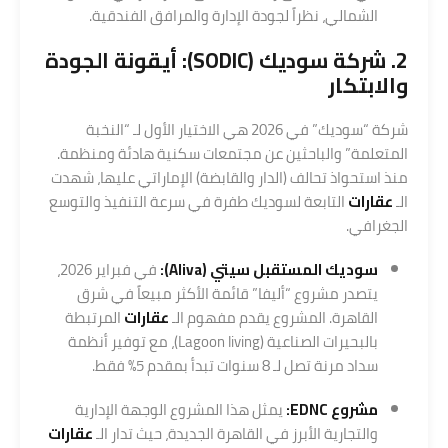
الشمالي، نظراً لجودة الإدارة والمرافق الفندقية.
2. شركة سوديك (
SODIC
): أيقونة الجودة
والابتكار
شركة “سوديك” في 2026 هي الاختيار الأول لـ “النخبة
المتعلمة” والباحثين عن مجتمعات سكنية هادئة ومنظمة.
منذ استحواذ تحالف (الدار والقابضة) الإماراتي عليها، شهدت
الـ
عقارات
التابعة لسوديك طفرة في سرعة التنفيذ والتوسع
الجغرافي.
سوديك المستقبل سيتي (Aliva):
في فبراير 2026،
يتصدر مشروع “أليفا” قائمة الأكثر مبيعاً في شرق
القاهرة. المشروع يقدم مفهوم الـ
عقارات
المرتبطة
بالبحيرات الصناعية (Lagoon living)، مع توفير أنظمة
سداد مرنة تصل لـ 8 سنوات تبدأ بمقدم 5% فقط.
مشروع EDNC:
يمثل هذا المشروع الوجهة الإدارية
والتجارية الأبرز في القاهرة الجديدة، حيث تدار الـ
عقارات