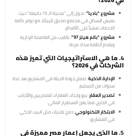
مشروع “باديا”
: تحول إلى “مدينة الـ 15 دقيقة” حيث
يعيش السكان في مجتمع صديق للبيئة، مع توفر كافة
الخدمات مشياً على الأقدام.
مشروع “بالم هيلز 97”
: بالقرب من العاصمة الإدارية
ويقدم أنظمة سداد مرنة.
4.
ما هي الاستراتيجيات التي تميز هذه
الشركات في 2026؟
الإدارة الذكية
: ضمان جودة الحياة في المشاريع بعد عدة
سنوات من التسليم.
تصدير العقار
: بيع وحدات العقارات للمصريين والأجانب
في الخارج، مما يعزز الاستقرار المالي.
الابتكار التكنولوجي
: دمج تقنيات مثل البيت الذكي
في المشاريع.
5.
ما الذي يجعل إعمار مصر مميزة في