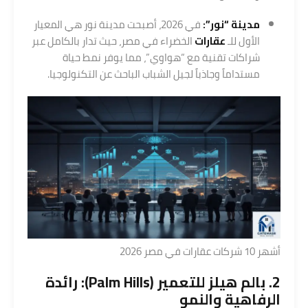
مدينة “نور”
:
في 2026، أصبحت مدينة نور هي المعيار
الأول للـ
عقارات
الخضراء في مصر، حيث تدار بالكامل عبر
شراكات تقنية مع “هواوي”، مما يوفر نمط حياة
مستداماً وجاذباً لجيل الشباب الباحث عن التكنولوجيا.
أشهر 10 شركات عقارات في مصر 2026
2. بالم هيلز للتعمير (Palm Hills): رائدة
الرفاهية والنمو