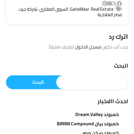
,
,
,
Real Estate
GateMasr
السوق العقاري
شركة جيت
مصر العقارية
اترك رد
يجب أنت تكون
مسجل الدخول
لتضيف تعليقاً.
البحث
البحث
احدث االاخبار
كمبوند Dream Valley
كمبوند بيان BAYAN Compound
كمبوند سكن مصر