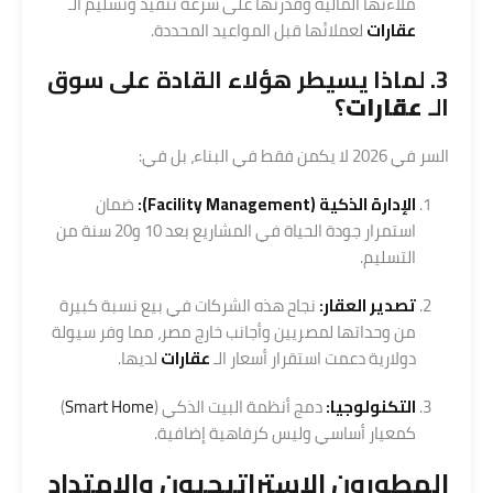
ملاءتها المالية وقدرتها على سرعة تنفيذ وتسليم الـ
عقارات
لعملائها قبل المواعيد المحددة.
3. لماذا يسيطر هؤلاء القادة على سوق
الـ
عقارات
؟
السر في 2026 لا يكمن فقط في البناء، بل في:
الإدارة الذكية (Facility Management):
ضمان
استمرار جودة الحياة في المشاريع بعد 10 و20 سنة من
التسليم.
تصدير العقار:
نجاح هذه الشركات في بيع نسبة كبيرة
من وحداتها لمصريين وأجانب خارج مصر، مما وفر سيولة
دولارية دعمت استقرار أسعار الـ
عقارات
لديها.
التكنولوجيا:
دمج أنظمة البيت الذكي (
Smart Home
)
كمعيار أساسي وليس كرفاهية إضافية.
المطورون الاستراتيجيون والامتداد