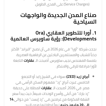
(Service Charges) على المدى الطويل.
صناع المدن الجديدة والواجهات
السياحية
1. أورا للتطوير العقاري (Ora
Developments): رؤية ساويرس العالمية
نجحت شركة “أورا” في عام 2026 في أن تصبح “البراند” الأكثر
جذباً للشباب والمستثمرين الباحثين عن الرفاهية العصرية.
بلمسة المهندس نجيب ساويرس، أصبحت الـ
عقارات
التابعة
لأورا مرادفة للرقي والابتكار.
أبراج زيد (ZED):
سواء في الشيخ زايد أو التجمع
الخامس، غيرت أبراج “زد” مفهوم السكن الرأسي في
مصر. في 2026، أصبحت الـ
عقارات
المطلة على حديقة
“زد بارك” من أغلى وأسرع الوحدات مبيعاً، حيث يبدأ سعر
الشقة المكونة من غرفتين في “زد إيست” من حوالي
14
إلى 20 مليون جنيه
تبعاً لإطلالتها ونوع البرج.