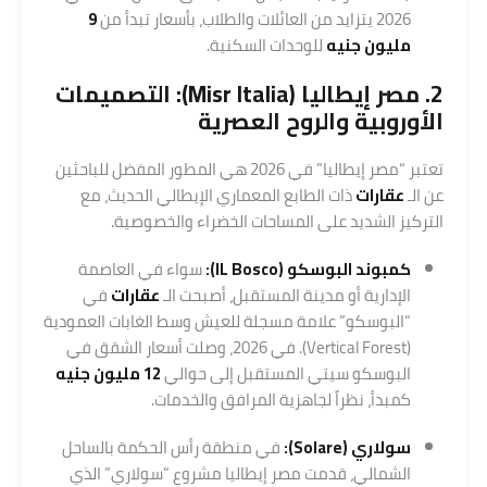
2026 يتزايد من العائلات والطلاب، بأسعار تبدأ من
9
مليون جنيه
للوحدات السكنية.
2. مصر إيطاليا (Misr Italia): التصميمات
الأوروبية والروح العصرية
تعتبر “مصر إيطاليا” في 2026 هي المطور المفضل للباحثين
عن الـ
عقارات
ذات الطابع المعماري الإيطالي الحديث، مع
التركيز الشديد على المساحات الخضراء والخصوصية.
كمبوند البوسكو (IL Bosco):
سواء في العاصمة
الإدارية أو مدينة المستقبل، أصبحت الـ
عقارات
في
“البوسكو” علامة مسجلة للعيش وسط الغابات العمودية
(Vertical Forest). في 2026، وصلت أسعار الشقق في
البوسكو سيتي المستقبل إلى حوالي
12 مليون جنيه
كمبدأ، نظراً لجاهزية المرافق والخدمات.
سولاري (Solare):
في منطقة رأس الحكمة بالساحل
الشمالي، قدمت مصر إيطاليا مشروع “سولاري” الذي