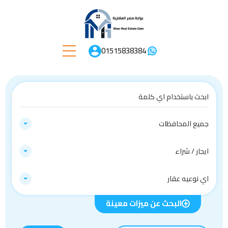
01515838384
جميع المحافظات
ايجار / شراء
اي نوعيه عقار
البحث عن ميزات معينة