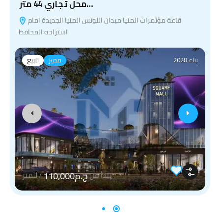
محل تجاري 44 متر…
قاعة مؤتمرات المنيا ميدان اللوتس المنيا الجديدة امام
استراحه المحافظ
بناء 2028
مميز
للبيع
ج.م110,000
يبدأ من
/
للمتر