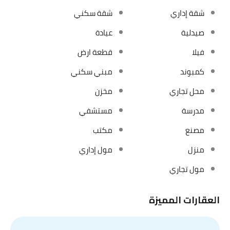
شقة إداري
شقة سكني
صيدلية
عيادة
فيلا
قطعة ارض
كمبوند
مبني سكني
محل تجاري
مخزن
مدرسة
مستشفي
مصنع
مكتب
منزل
مول إداري
مول تجاري
العقارات المميزة