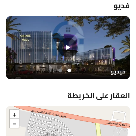
فديو
فيديو
العقار على الخريطة
+
−