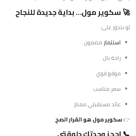
🚀 سكوير مول… بداية جديدة للنجاح
لو بتدور على:
استثمار
مضمون
راحة بال
موقع قوي
سعر مناسب
عائد مستقبلي ممتاز
👉
سكوير مول هو القرار الصح
📞 احجز وحدتك دلوقتي