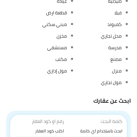
صيدلية
عيادة
فيلا
قطعة ارض
كمبوند
مبني سكني
محل تجاري
مخزن
مدرسة
مستشفي
مصنع
مكتب
منزل
مول إداري
مول تجاري
ابحث عن عقارك
كلمة البحث
رقم او كود العقار