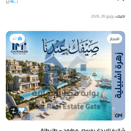
M²
اضيف:
يونيو 26, 2026
للايجار
47
شاليه للإيجار بمرسى مطروح – طليطلة