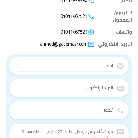
مكتب
01515838384
التليفون
01011467521
المحمول
واتساب
01011467521
البريد الإلكتروني
ahmed@gatemasr.com