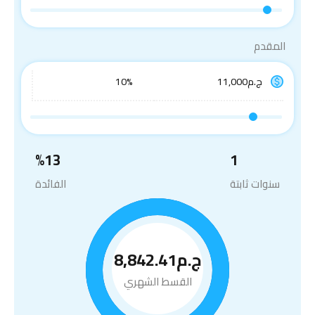
المقدم
%
13
1
سنوات ثابتة
الفائدة
ج.م8,842.41
القسط الشهري