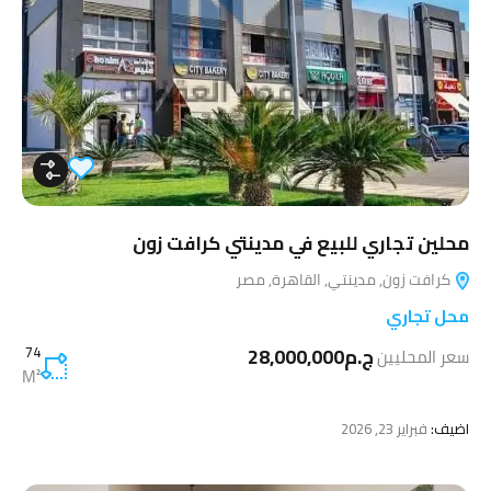
محلين تجاري للبيع في مدينتي كرافت زون
كرافت زون, مدينتي, القاهرة, مصر
محل تجاري
ج.م28,000,000
74
سعر المحليين
M²
اضيف:
فبراير 23, 2026