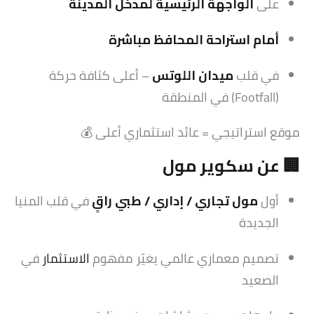
على
الواجهة الرئيسية لمدخل المدينة
أمام استراحة المحافظ مباشرة
في قلب
ميدان اللوتس
– أعلى كثافة حركة
(Footfall) في المنطقة
موقع استراتيجي = عائد استثماري أعلى 💰
🏢 عن
سكوير مول
أول
مول تجاري / إداري / طبي راقٍ
في قلب المنيا
الجديدة
تصميم معماري عالمي يغيّر مفهوم
الاستثمار
في
الصعيد