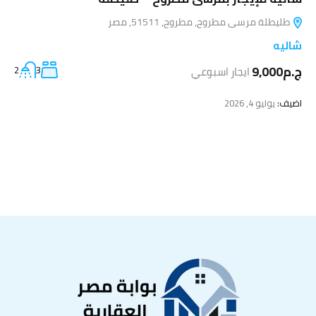
طليطلة مرسى مطروح, مطروح, 51511, مصر
شاليه
ج.م9,000
ايجار اسبوعي
3
2
اضيف:
يوليو 4, 2026