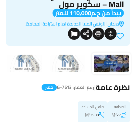
Mall – سكوير مول
يبدأ من ج.م110,000 للمتر
ميدان اللوتس المنيا الجديدة امام استراحة المحافظ
نظرة عامة
|
رقم العقار:
G-7613
مميز
المنطقة
صافي المساحة
M²
M²
2500
27