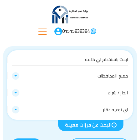
01515838384
جميع المحافظات
ايجار / شراء
اي نوعيه عقار
البحث عن ميزات معينة