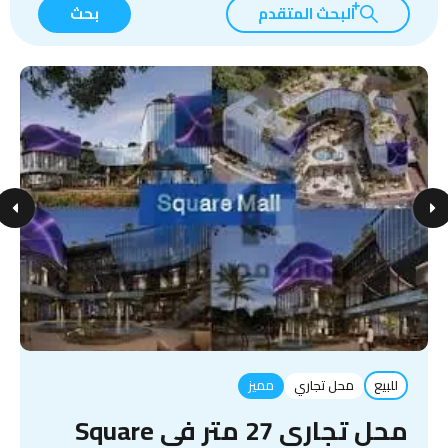
البحث المتقدم
بحث
للبيع
محل تجاري
مميز
محل تجاري 27 متر في Square