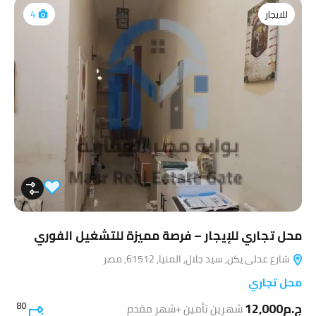
للايجار
4
محل تجاري للإيجار – فرصة مميزة للتشغيل الفوري
شارع عدلى يكن, سيد جلال, المنيا, 61512, مصر
محل تجاري
ج.م12,000
80
شهرين تأمين +شهر مقدم