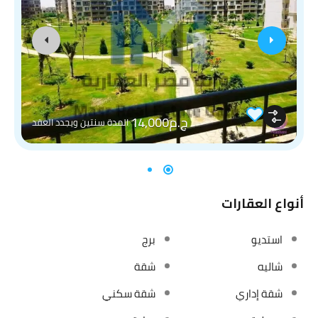
ج.م14,000
المدة سنتين ويجدد العقد
أنواع العقارات
استديو
برج
شاليه
شقة
شقة إداري
شقة سكني