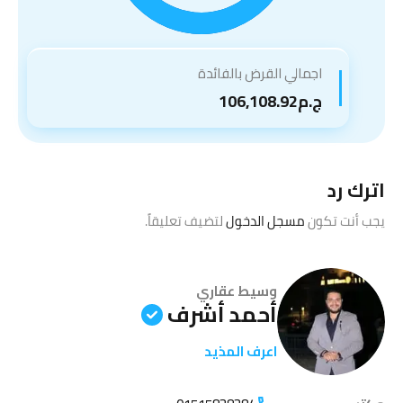
اجمالي القرض بالفائدة
ج.م106,108.92
اترك رد
يجب أنت تكون
مسجل الدخول
لتضيف تعليقاً.
وسيط عقاري
أحمد أشرف
اعرف المذيد