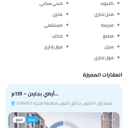
كمبوند
مبني سكني
محل تجاري
مخزن
مدرسة
مستشفي
مصنع
مكتب
منزل
مول إداري
مول تجاري
العقارات المميزة
أرضي بجاردن – 135م…
قسم أول 6 أكتوبر، حدائق أكتوبر، محافظة الجيزة 3284051
بناء 2025
مميز
للبيع