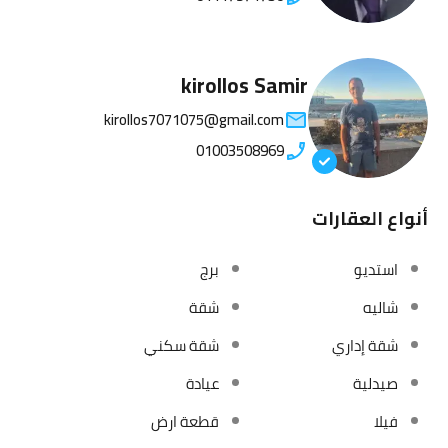
kirollos Samir
kirollos7071075@gmail.com
01003508969
أنواع العقارات
استديو
برج
شاليه
شقة
شقة إداري
شقة سكني
صيدلية
عيادة
فيلا
قطعة ارض