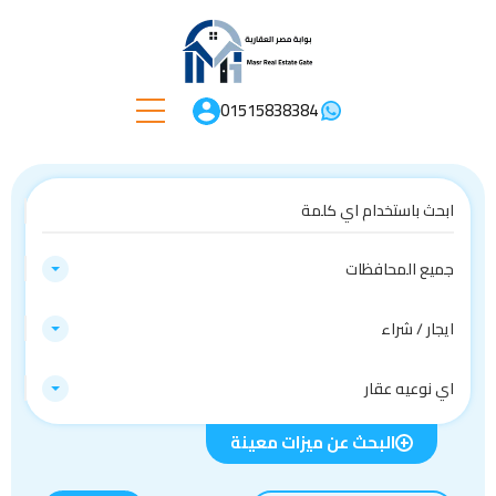
01515838384
جميع المحافظات
ايجار / شراء
اي نوعيه عقار
البحث عن ميزات معينة