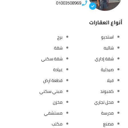
01003508969
أنواع العقارات
استديو
برج
شاليه
شقة
شقة إداري
شقة سكني
صيدلية
عيادة
فيلا
قطعة ارض
كمبوند
مبني سكني
محل تجاري
مخزن
مدرسة
مستشفي
مصنع
مكتب