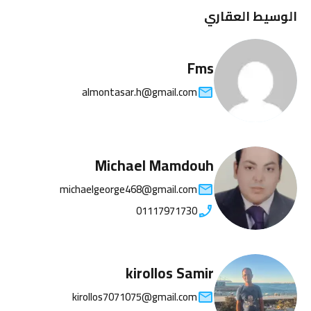
الوسيط العقاري
Fms
almontasar.h@gmail.com
Michael Mamdouh
michaelgeorge468@gmail.com
01117971730
kirollos Samir
kirollos7071075@gmail.com