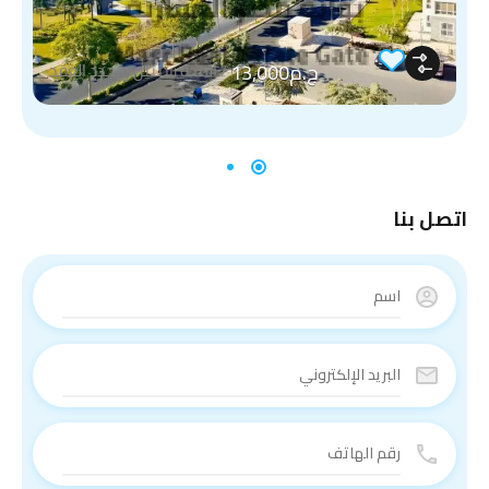
ج.م13,000
/
المدة سنتين ويجدد العقد
اتصل بنا