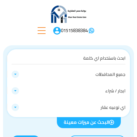
01515838384
جميع المحافظات
ايجار / شراء
اي نوعيه عقار
البحث عن ميزات معينة